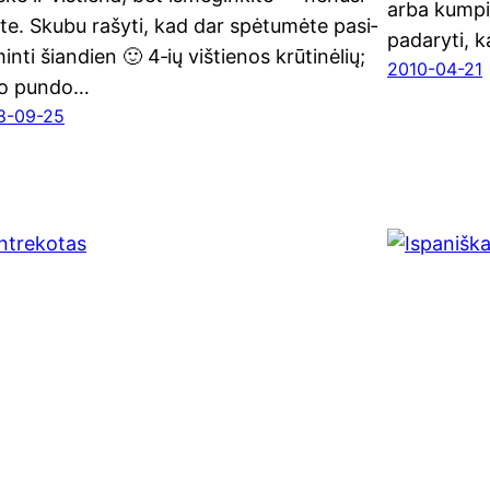
arba kum­pis
si­te. Sku­bu rašy­ti, kad dar spė­tu­mė­te pasi­
pada­ry­ti, 
in­ti šiandien 🙂 4‑ių viš­tie­nos krūtinėlių;
2010-04-21
o pun­do…
8-09-25