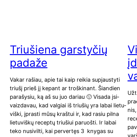
Triušiena garstyčių
V
padaže
į
v
Vakar rašiau, apie tai kaip rei­kia supjaus­ty­ti
triu­šį prieš jį kepant ar troš­ki­nant. Šian­dien
Užt
para­šy­siu, ką aš su juo dariau 🙂 Visa­da įsi­
pra­
vaiz­da­vau, kad val­giai iš triu­šių yra labai lie­tu­
nis
viš­ki, įpras­ti mūsų kraš­tui ir, kad rasiu pil­na
rece
lie­tu­viš­kų recep­tų triu­šiui paruoš­ti. Ir labai
pava
teko nusi­vil­ti, kai per­ver­tęs 3 kny­gas su
varš