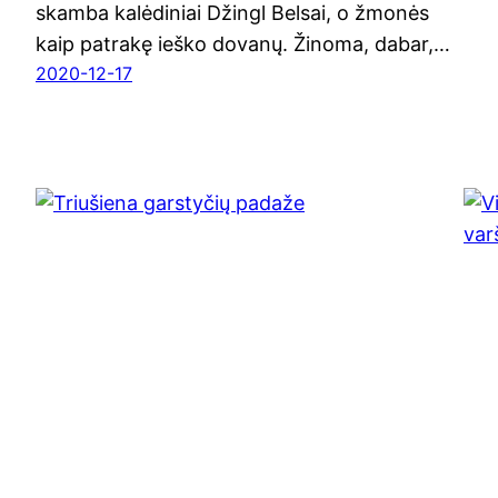
skam­ba kalė­di­niai Džingl Bel­sai, o žmo­nės
kaip patra­kę ieš­ko dova­nų. Žino­ma, dabar,…
2020-12-17