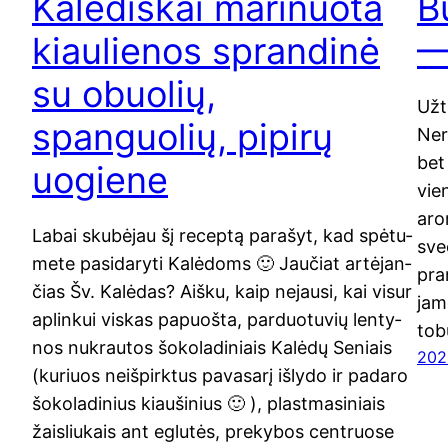
Kalėdiškai marinuota
B
kiaulienos sprandinė
—
su obuolių,
Užt
spanguolių, pipirų
Nere
bet
uogiene
vie­
aro­
Labai sku­bė­jau šį recep­tą para­šyt, kad spė­tu­
sve­
me­te pasi­da­ry­ti Kalėdoms 🙂 Jau­čiat artė­jan­
pran
čias Šv. Kalė­das? Aiš­ku, kaip nejau­si, kai visur
jame
aplin­kui vis­kas papuoš­ta, par­duo­tu­vių len­ty­
tob
nos nukrau­tos šoko­la­di­niais Kalė­dų Seniais
202
(kuriuos neiš­pirk­tus pava­sa­rį išly­do ir pada­ro
šoko­la­di­nius kiau­ši­nius 🙂 ), plast­ma­si­niais
žai­sliu­kais ant eglu­tės, pre­ky­bos cen­t­ruo­se