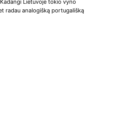
. Kadan­gi Lie­tu­vo­je tokio vyno
t radau ana­lo­giš­ką por­tu­ga­liš­ką
Older Posts
→