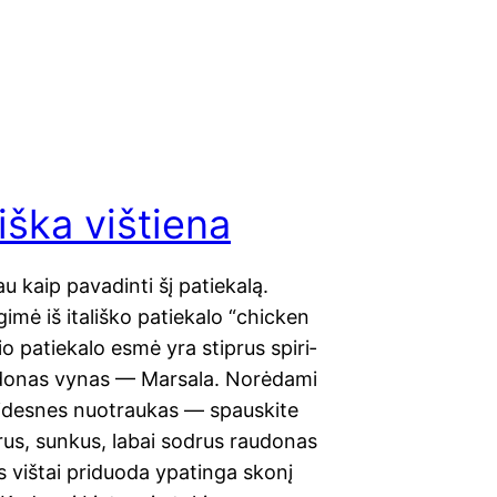
iška vištiena
jau kaip pava­din­ti šį patie­ka­lą.
gimė iš ita­liš­ko patie­ka­lo “chic­ken
io patie­ka­lo esmė yra stip­rus spi­ri­
­do­nas vynas — Mar­sa­la. Norė­dami
des­nes nuo­trau­kas — spau­s­ki­te
­rus, sun­kus, labai sod­rus rau­do­nas
 viš­tai pri­duo­da ypa­tin­ga sko­nį