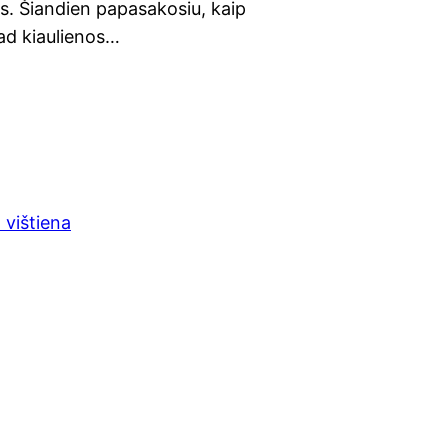
. Šian­dien papa­sa­ko­siu, kaip
kad kiau­lie­nos…