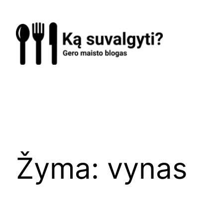
Eiti
prie
turinio
Žyma:
vynas