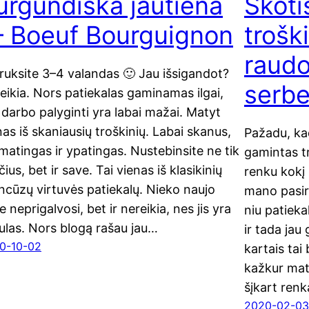
urgundiška jautiena
Škoti
 Boeuf Bourguignon
trošk
raudo
ruk­si­te 3–4 valandas 🙂 Jau išsi­gan­dot?
serbe
i­kia. Nors patie­ka­las gami­na­mas ilgai,
 dar­bo paly­gin­ti yra labai mažai. Matyt
nas iš ska­niau­sių troš­ki­nių. Labai ska­nus,
Paža­du, ka
ma­tin­gas ir ypa­tin­gas. Nuste­bin­si­te ne tik
gamin­tas tr
čius, bet ir save. Tai vie­nas iš kla­si­ki­nių
ren­ku kokį 
­cū­zų vir­tu­vės patie­ka­lų. Nie­ko nau­jo
mano pasi­ri
 nepri­gal­vo­si, bet ir nerei­kia, nes jis yra
niu patie­ka­
u­las. Nors blo­gą rašau jau…
ir tada jau g
0-10-02
kar­tais ta
kaž­kur maty
šįkart ren­k
2020-02-03