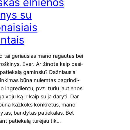
škas elnienos
inys su
naisiais
ntais
d tai geriau­sias mano ragau­tas bei
oš­ki­nys, Ever. Ar žino­te kaip pasi­
patie­ka­lą gaminsiu? Daž­niau­siai
n­ki­mas būna nulem­tas pag­rin­di­
lo ingre­di­en­tu, pvz. turiu jau­tie­nos
al­vo­ju ką ir kaip su ja dary­ti. Dar
i būna kaž­koks konk­re­tus, mano
­tas, ban­dy­tas patie­ka­las. Bet
ant patie­ka­lą turė­jau tik…