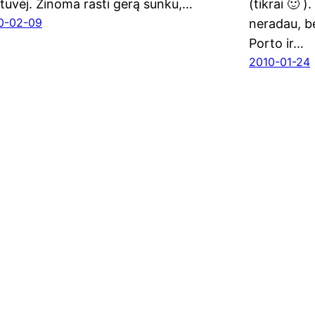
tu­vėj. Žino­ma ras­ti gerą sun­ku,…
(tik­rai 🙂 )
0-02-09
nera­dau, be
Por­to ir…
2010-01-24