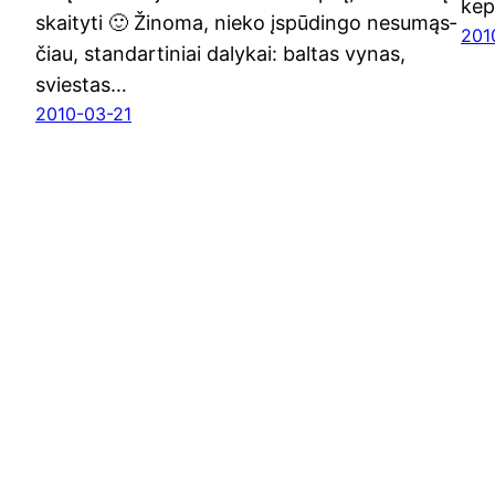
kep­
skai­ty­ti 🙂 Žino­ma, nie­ko įspū­din­go nesu­mąs­
201
čiau, stan­dar­ti­niai daly­kai: bal­tas vynas,
svies­tas…
2010-03-21
kasuvalgyti.lt