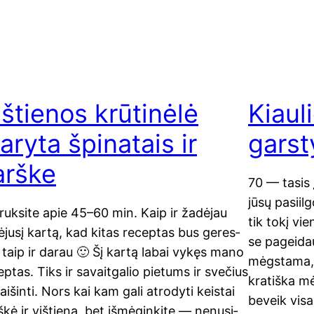
ištienos krūtinėlė
Kiaul
daryta špinatais ir
garst
arške
70 — tasis į
jūsų pasi­il
ruk­si­te apie 45–60 min. Kaip ir žadė­jau
tik tokį vie
ėju­sį kar­tą, kad kitas recep­tas bus geres­
se pagei­dau
, taip ir darau 🙂 Šį kar­tą labai vykęs mano
mėgs­ta­ma, 
p­tas. Tiks ir savait­ga­lio pie­tums ir sve­čius
kra­tiš­ka m
i­šin­ti. Nors kai kam gali atro­dy­ti keis­tai
beveik visa­
­kė ir viš­tie­na, bet išmė­gin­ki­te — nenu­si­