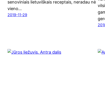
seno­vi­niais lie­tu­viš­kais recep­tais, nera­dau nė
vil­
vie­no…
ga­m
2019-11-29
ger
201