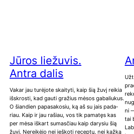
Jūros liežuvis.
A
Antra dalis
Užtr
pra­
Vakar jau turė­jo­te skai­ty­ti, kaip šią žuvį rei­kia
re­
išsk­ros­ti, kad gau­ti gra­žius mėsos gaba­liu­kus.
nuga
O šian­dien papa­sa­ko­siu, ką aš su jais pada­
ni —
riau. Kaip ir jau rašiau, vos tik pama­tęs kas
tai 
per mėsa iškart sumas­čiau kaip dary­siu šią
Laba
žuvį. Nerei­kė­jo nei ieš­ko­ti recep­tų, nei kaž­ką