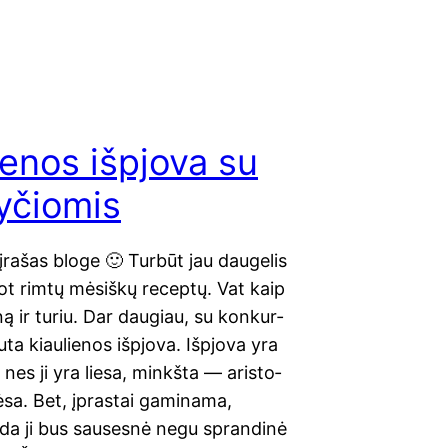
ienos išpjova su
yčiomis
ra­šas bloge 🙂 Tur­būt jau dau­ge­lis
­got rim­tų mėsiš­kų recep­tų. Vat kaip
­ną ir turiu. Dar dau­giau, su kon­kur­
­ta kiau­lie­nos išpjo­va. Išpjo­va yra
nes ji yra lie­sa, minkš­ta — aris­to­
ėsa. Bet, įpras­tai gami­na­ma,
da ji bus sau­ses­nė negu spran­di­nė