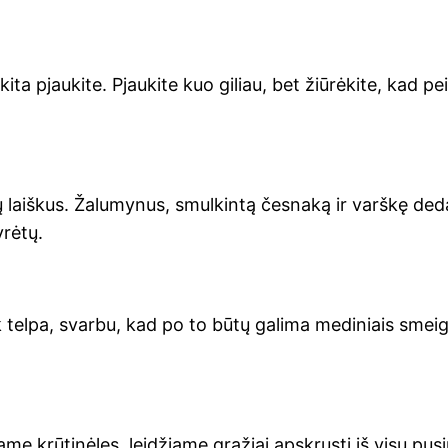
 kita pjau­ki­te. Pjau­ki­te kuo giliau, bet žiū­rė­ki­te, kad pe
nų laiš­kus. Žalu­my­nus, smul­kin­tą čes­na­ką ir varš­kę de
rėtų.
ek tel­pa, svar­bu, kad po to būtų gali­ma medi­niais smeig­tu
­pa­me krū­ti­nė­les, lei­džia­me gra­žiai apskrus­ti iš visų pus