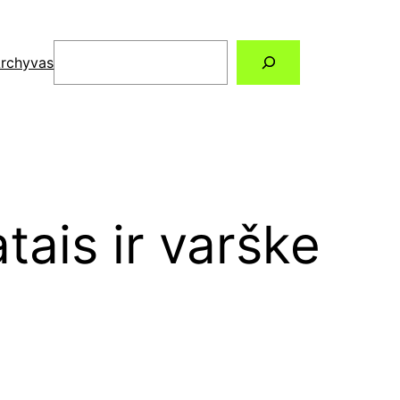
Paieška
rchyvas
tais ir varške