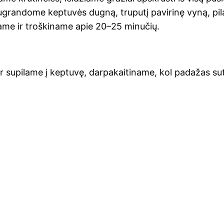
ran­do­me kep­tu­vės dug­ną, tru­pu­tį pavi­ri­nę vyną, pila­
a­me ir troš­ki­na­me apie 20–25 minučių.
e ir supi­la­me į kep­tu­vę, dar­pa­kai­ti­na­me, kol pada­žas 