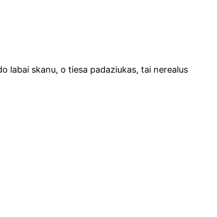
 labai ska­nu, o tie­sa pada­ziu­kas, tai nere­alus