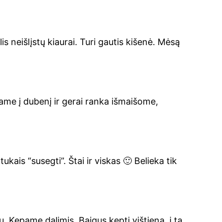
i­lis neiš­lįs­tų kiau­rai. Turi gau­tis kiše­nė. Mėsą
da­me į dube­nį ir gerai ran­ka išmai­šo­me,
­kais “suseg­ti”. Štai ir vis­kas 🙂 Belie­ka tik
ių. Kepa­me dali­mis. Bai­gus kep­ti viš­tie­ną, į tą