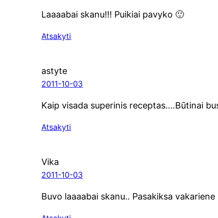
Laaaabai ska­nu!!! Pui­kiai pavyko 🙂
Atsakyti
astyte
2011-10-03
Kaip visa­da supe­ri­nis receptas.…Būtinai
Atsakyti
Vika
2011-10-03
Buvo laaaabai ska­nu.. Pasa­kik­sa vaka­rie­ne