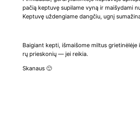
pačią kep­tu­vę supi­la­me vyną ir mai­šy­da­mi nug
Kep­tu­vę užden­gia­me dang­čiu, ugnį suma­ži­n
Bai­giant kep­ti, išmai­šo­me mil­tus grie­ti­nė­lė­j
rų prie­sko­nių — jei reikia.
Ska­naus 🙂