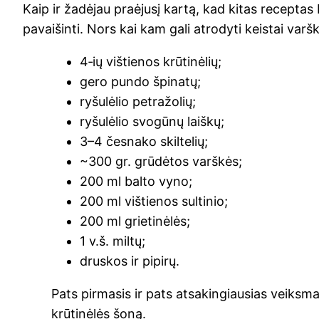
Kaip ir žadė­jau pra­ėju­sį kar­tą, kad kitas recep­tas
pavai­šin­ti. Nors kai kam gali atro­dy­ti keis­tai varš­k
4‑ių viš­tie­nos krūtinėlių;
gero pun­do špinatų;
ryšu­lė­lio petražolių;
ryšu­lė­lio svo­gū­nų laiškų;
3–4 čes­na­ko skiltelių;
~300 gr. grū­dė­tos varškės;
200 ml bal­to vyno;
200 ml viš­tie­nos sultinio;
200 ml grietinėlės;
1 v.š. miltų;
drus­kos ir pipirų.
Pats pir­ma­sis ir pats atsa­kin­giau­sias veiks­mas 
krū­ti­nė­lės šoną.