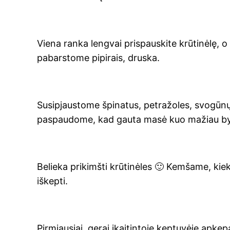
Vie­na ran­ka leng­vai pri­spau­s­ki­te krū­ti­nė­lę, o
pabars­to­me pipi­rais, druska.
Susi­pjaus­to­me špi­na­tus, pet­ra­žo­les, svo­gū­
paspau­do­me, kad gau­ta masė kuo mažiau by
Belie­ka pri­kimš­ti krū­ti­nė­les 🙂 Kem­ša­me, ki
iškepti.
Pir­miau­siai, gerai įkai­tin­to­je kep­tu­vė­je apke