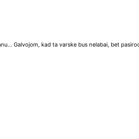
nu… Gal­vo­jom, kad ta vars­ke bus nela­bai, bet pasi­ro­do