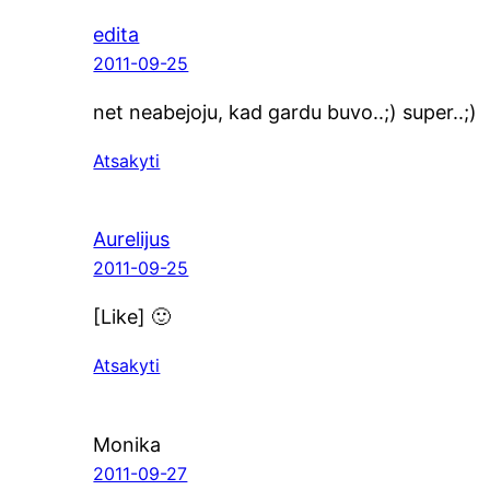
edita
2011-09-25
net neabe­jo­ju, kad gar­du buvo..;) super..;)
Atsakyti
Aurelijus
2011-09-25
[Like] 🙂
Atsakyti
Monika
2011-09-27