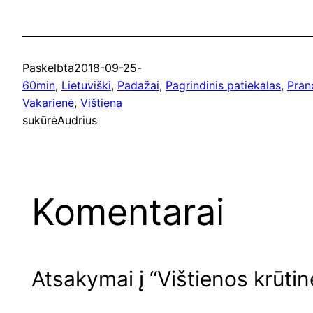
Paskelbta
2018-09-25
-
60min
, 
Lietuviški
, 
Padažai
, 
Pagrindinis patiekalas
, 
Pran
Vakarienė
, 
Vištiena
sukūrė
Audrius
Komentarai
Atsakymai į “Vištienos krūtinė