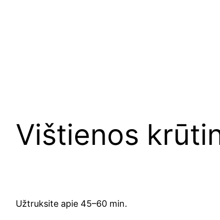
Eiti
prie
turinio
Vištienos krūti
Užtruk­si­te apie 45–60 min.