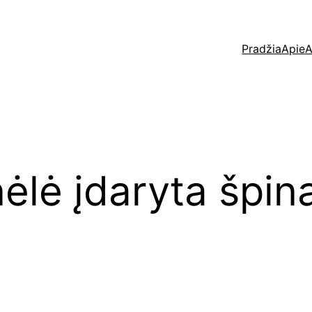
Pradžia
Apie
A
nėlė įdaryta špina