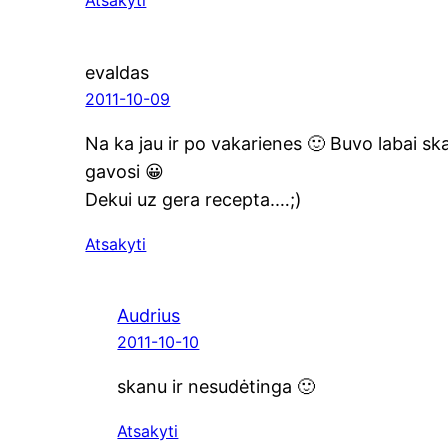
Atsakyti
evaldas
2011-10-09
Na ka jau ir po vaka­rie­nes 🙂 Buvo labai ska­
gavosi 😀
Dekui uz gera recepta.…;)
Atsakyti
Audrius
2011-10-10
ska­nu ir nesudėtinga 🙂
Atsakyti