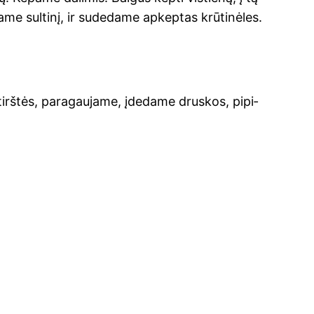
me sul­ti­nį, ir sude­da­me apkep­tas krū­ti­nė­les.
sutirš­tės, para­gau­ja­me, įde­da­me drus­kos, pipi­