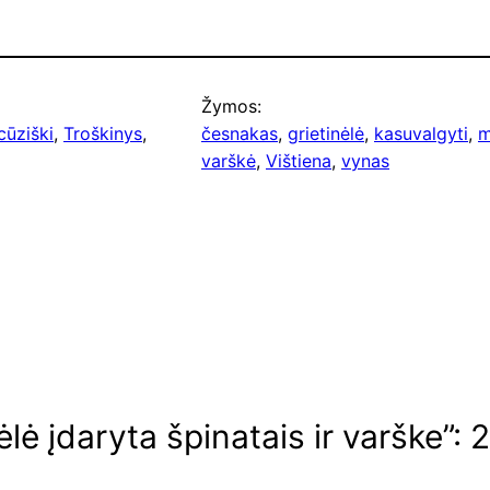
Žymos:
cūziški
, 
Troškinys
, 
česnakas
, 
grietinėlė
, 
kasuvalgyti
, 
m
varškė
, 
Vištiena
, 
vynas
lė įdaryta špinatais ir varške”: 