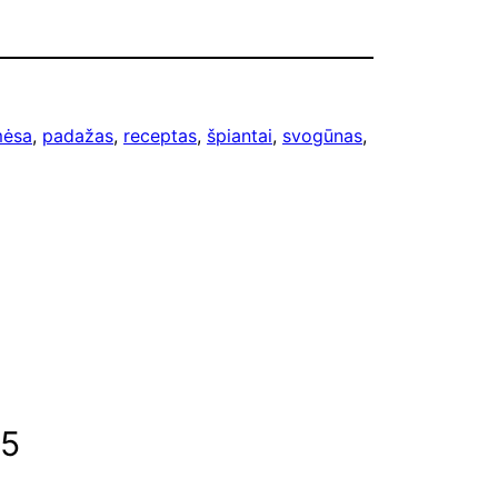
ėsa
, 
padažas
, 
receptas
, 
špiantai
, 
svogūnas
, 
25