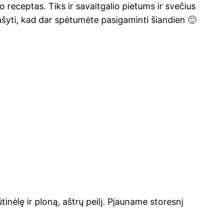
 recep­tas. Tiks ir savait­ga­lio pie­tums ir sve­čius
 rašy­ti, kad dar spė­tu­mė­te pasi­ga­min­ti šiandien 🙂
­nė­lę ir plo­ną, ašt­rų pei­lį. Pjau­na­me sto­res­nį