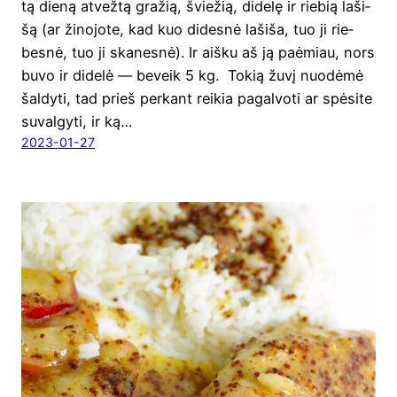
tą die­ną atvež­tą gra­žią, švie­žią, dide­lę ir rie­bią laši­
šą (ar žino­jo­te, kad kuo dides­nė laši­ša, tuo ji rie­
bes­nė, tuo ji ska­nes­nė). Ir aiš­ku aš ją paėmiau, nors
buvo ir dide­lė — beveik 5 kg. Tokią žuvį nuo­dė­mė
šal­dy­ti, tad prieš per­kant rei­kia pagal­vo­ti ar spė­si­te
suval­gy­ti, ir ką…
2023-01-27