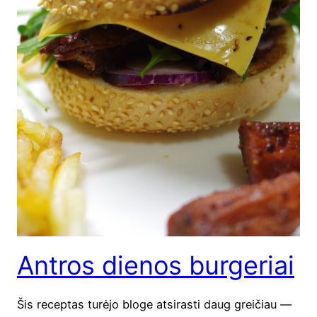
Antros dienos burgeriai
Šis recep­tas turė­jo blo­ge atsi­ra­sti daug grei­čiau —