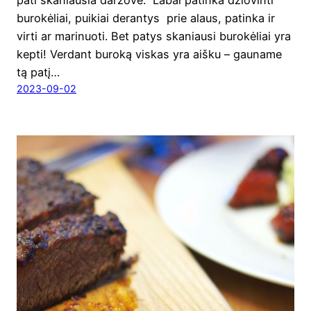
buro­kė­liai, pui­kiai deran­tys prie alaus, patin­ka ir
vir­ti ar mari­nuo­ti. Bet patys ska­niau­si buro­kė­liai yra
kep­ti! Ver­dant buro­ką vis­kas yra aiš­ku – gau­na­me
tą patį…
2023-09-02