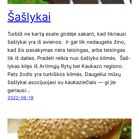
Šašlykai
Tur­būt ne kar­tą esa­te gir­dė­je sakant, kad tik­riau­si
šaš­ly­kai yra iš avie­nos. Ir gal tik nedau­ge­lis žino,
kad šis pasa­ky­mas nėra tei­sin­gas, arba tei­sin­gas
tik iš dalies. Pra­dė­ti rei­kia nuo šaš­ly­ko kil­mės. Šaš­
ly­kas kilęs iš Arti­mų­jų Rytų bei Kau­ka­zo regio­no.
Pats žodis yra tur­kiš­kos kil­mės. Dau­ge­liui mūsų
šaš­ly­kai aso­ci­juo­ja­si su kau­ka­zie­čiais — gi jie
geriau­si…
2022-06-19