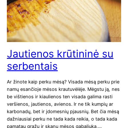
Jautienos krūtininė su
serbentais
Ar žino­te kaip per­ku mėsą? Visa­da mėsą per­ku prie
namų esan­čio­je mėsos krau­tu­vė­lė­je. Mėgs­tu ją, nes
be viš­tie­nos ir kiau­lie­nos ten visa­da gali­ma ras­ti
ver­šie­nos, jau­tie­nos, avie­nos. Ir ne tik kum­pių ar
kar­bo­na­dų, bet ir įdo­mes­nių pjaus­nių. Bet čia mėsą
daž­niau­siai per­ku ne tada kada rei­kia, o tada kada
pama­tau gra­žų ir ska­nų mėsos gaba­liu­ką,…