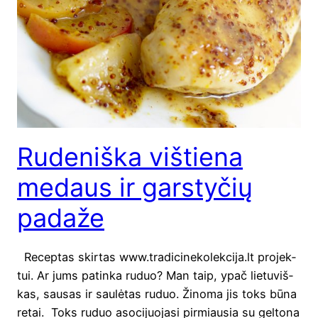
Rudeniška vištiena
medaus ir garstyčių
padaže
Recep­tas skir­tas www.tradicinekolekcija.lt pro­jek­
tui. Ar jums patin­ka ruduo? Man taip, ypač lie­tu­viš­
kas, sau­sas ir sau­lė­tas ruduo. Žino­ma jis toks būna
retai. Toks ruduo aso­ci­juo­ja­si pir­miau­sia su gel­to­na