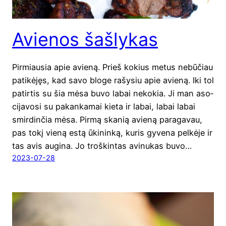
Avienos šašlykas
Pir­miau­sia apie avie­ną. Prieš kokius metus nebū­čiau
pati­kė­jęs, kad savo blo­ge rašy­siu apie avie­ną. Iki tol
patir­tis su šia mėsa buvo labai neko­kia. Ji man aso­
ci­ja­vo­si su pakan­ka­mai kie­ta ir labai, labai labai
smir­din­čia mėsa. Pir­mą ska­nią avie­ną para­ga­vau,
pas tokį vie­ną estą ūki­nin­ką, kuris gyve­na pel­kė­je ir
tas avis augi­na. Jo troš­kin­tas avi­nu­kas buvo…
2023-07-28