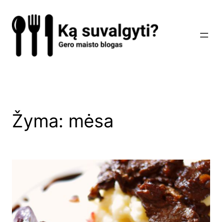
Eiti
prie
turinio
Žyma:
mėsa