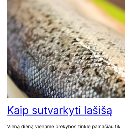
Kaip sutvarkyti lašišą
Vie­ną die­ną vie­na­me pre­ky­bos tink­le pama­čiau tik