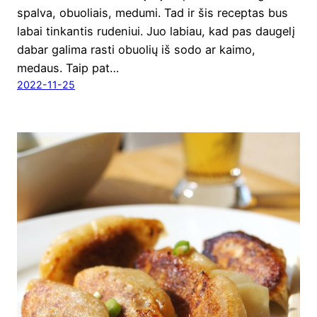
spal­va, obuo­liais, medu­mi. Tad ir šis recep­tas bus
labai tin­kan­tis rude­niui. Juo labiau, kad pas dau­ge­lį
dabar gali­ma ras­ti obuo­lių iš sodo ar kai­mo,
medaus. Taip pat…
2022-11-25