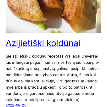
Azijietiški koldūnai
Šie azi­jie­tiš­kų kol­dū­nų recep­tas yra labai uni­ver­sa­
lus ir leng­vai paga­mi­na­mas, nes teš­lą jau labai plo­
nai iško­čio­tą ir supjaus­ty­tą gali­ma nusi­pirk­ti kokia­
me dides­nia­me pre­ky­bos cent­re. Ant­ra, šiuos kol­
dū­nus gali­ma kep­ti alie­ju­je, vir­ti garuo­se ar van­de­
ny­je arba iš pra­džių apkep­ti, o po to patroš­kin­ti
van­de­ny­je ir garuo­se (šiuo atve­ju gau­tu­me nebe
kol­dū­nus, o prie­li­pas – ang. pot­stic­kers).…
2022-08-25