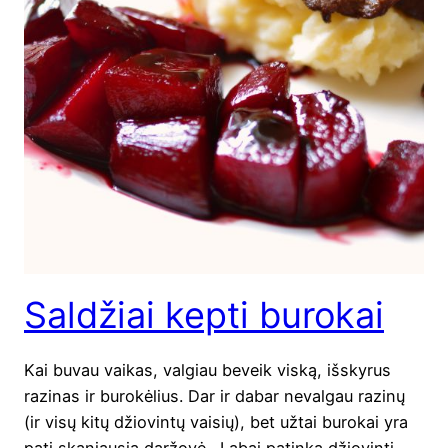
Saldžiai kepti burokai
Kai buvau vai­kas, val­giau beveik vis­ką, išsky­rus
razi­nas ir buro­kė­lius. Dar ir dabar neval­gau razi­nų
(ir visų kitų džio­vin­tų vai­sių), bet užtai buro­kai yra
pati ska­niau­sia dar­žo­vė. Labai patin­ka džio­vin­ti