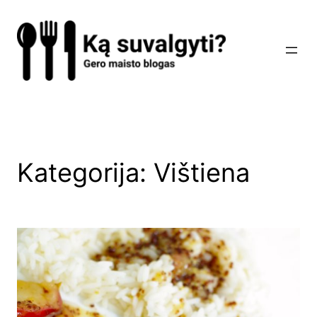
Eiti
prie
turinio
Kategorija:
Vištiena