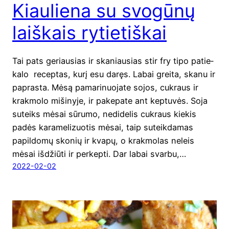
Kiauliena su svogūnų
laiškais rytietiškai
Tai pats geriau­sias ir ska­niau­sias stir fry tipo patie­
ka­lo recep­tas, kurį esu daręs. Labai grei­ta, ska­nu ir
papras­ta. Mėsą pama­ri­nuo­ja­te sojos, cuk­raus ir
krak­mo­lo miši­ny­je, ir pake­pa­te ant kep­tu­vės. Soja
suteiks mėsai sūru­mo, nedi­de­lis cuk­raus kie­kis
padės kara­me­li­zuo­tis mėsai, taip suteik­da­mas
papil­do­mų sko­nių ir kva­pų, o krak­mo­las neleis
mėsai išdžiū­ti ir perkepti. Dar labai svar­bu,…
2022-02-02