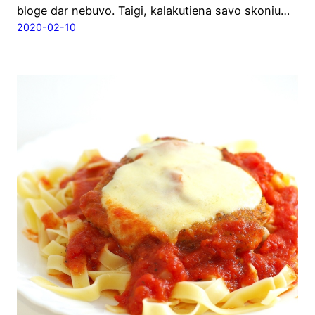
blo­ge dar nebu­vo. Tai­gi, kala­ku­tie­na savo sko­niu…
2020-02-10