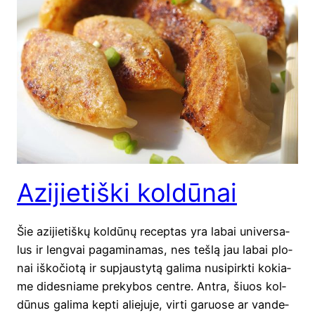
Azijietiški koldūnai
Šie azi­jie­tiš­kų kol­dū­nų recep­tas yra labai uni­ver­sa­
lus ir leng­vai paga­mi­na­mas, nes teš­lą jau labai plo­
nai iško­čio­tą ir supjaus­ty­tą gali­ma nusi­pirk­ti kokia­
me dides­nia­me pre­ky­bos cent­re. Ant­ra, šiuos kol­
dū­nus gali­ma kep­ti alie­ju­je, vir­ti garuo­se ar van­de­