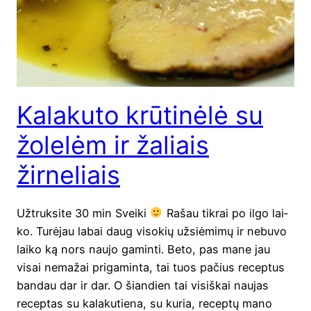
Kalakuto krūtinėlė su
žolelėm ir žaliais
žirneliais
Užtruk­si­te 30 min Svei­ki
Rašau tik­rai po ilgo lai­
ko. Turė­jau labai daug viso­kių užsi­ėmi­mų ir nebu­vo
lai­ko ką nors nau­jo gamin­ti. Beto, pas mane jau
visai nema­žai pri­ga­min­ta, tai tuos pačius recep­tus
ban­dau dar ir dar. O šian­dien tai visiš­kai nau­jas
recep­tas su kala­ku­tie­na, su kuria, recep­tų mano