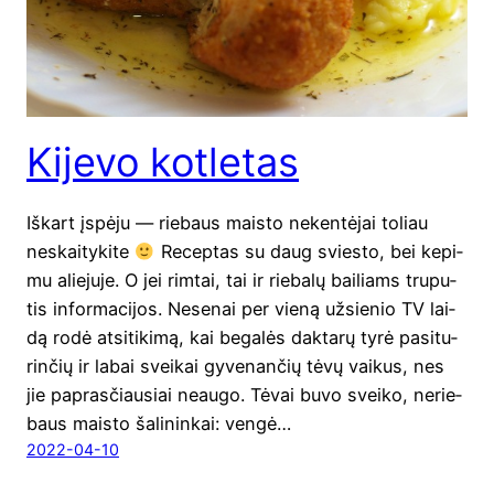
Kijevo kotletas
Iškart įspė­ju — rie­baus mais­to neken­tė­jai toliau
neskai­ty­ki­te
Recep­tas su daug svies­to, bei kepi­
mu aliejuje. O jei rim­tai, tai ir rie­ba­lų bai­liams tru­pu­
tis infor­ma­ci­jos. Nese­nai per vie­ną užsie­nio TV lai­
dą rodė atsi­ti­ki­mą, kai bega­lės dak­ta­rų tyrė pasi­tu­
rin­čių ir labai svei­kai gyve­nan­čių tėvų vai­kus, nes
jie papras­čiau­siai neau­go. Tėvai buvo svei­ko, nerie­
baus mais­to šali­nin­kai: ven­gė…
2022-04-10