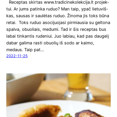
Recep­tas skir­tas www.tradicinekolekcija.lt pro­jek­
tui. Ar jums patin­ka ruduo? Man taip, ypač lie­tu­viš­
kas, sau­sas ir sau­lė­tas ruduo. Žino­ma jis toks būna
retai. Toks ruduo aso­ci­juo­ja­si pir­miau­sia su gel­to­na
spal­va, obuo­liais, medu­mi. Tad ir šis recep­tas bus
labai tin­kan­tis rude­niui. Juo labiau, kad pas dau­ge­lį
dabar gali­ma ras­ti obuo­lių iš sodo ar kai­mo,
medaus. Taip pat…
2022-11-25