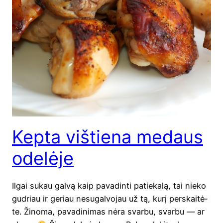
Kepta vištiena medaus
odelėje
Ilgai sukau gal­vą kaip pava­din­ti patie­ka­lą, tai nie­ko
gud­riau ir geriau nesu­gal­vo­jau už tą, kurį per­skai­tė­
te. Žino­ma, pava­di­ni­mas nėra svar­bu, svar­bu — ar