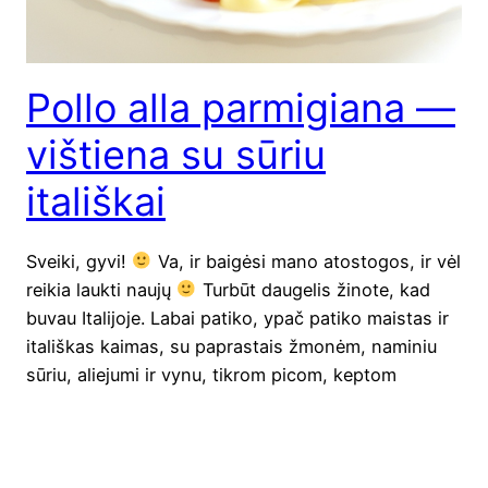
Pollo alla parmigiana —
vištiena su sūriu
itališkai
Svei­ki, gyvi!
Va, ir bai­gė­si mano ato­sto­gos, ir vėl
rei­kia lauk­ti nau­jų
Tur­būt dau­ge­lis žino­te, kad
buvau Ita­li­jo­je. Labai pati­ko, ypač pati­ko mais­tas ir
ita­liš­kas kai­mas, su papras­tais žmo­nėm, nami­niu
sūriu, alie­ju­mi ir vynu, tik­rom picom, kep­tom
akmens kros­ny­se, čia pat augan­čiais per­si­kais ir t.t.
Pri­si­val­giau daug ir grį­žau tik­rai sun­kes­nis, negu
išvažiavau.Galėčiau dar ir…
2019-11-03