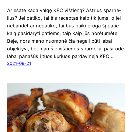
Ar esa­te kada val­gę KFC viš­tie­ną? Aštrius spar­ne­
lius? Jei pati­ko, tai šis recep­tas kaip tik jums, o jei
neban­dėt ar nepa­ti­ko, tai bus pui­ki pro­ga šį patie­
ka­lą pasi­da­ry­ti patiems, taip kaip jūs norė­tu­mė­te.
Beje, nors mano nuo­mo­nė čia nega­li būti labai
objek­ty­vi, bet man šie viš­tie­nos spar­ne­liai pasi­ro­dė
labai pana­šūs į tuos kuriuos par­da­vi­nė­ja KFC,…
2021-08-21