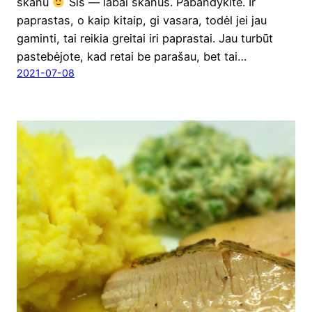
ska­nu
Šis — labai ska­nus. Paban­dy­ki­te. Ir
papras­tas, o kaip kitaip, gi vasa­ra, todėl jei jau
gamin­ti, tai rei­kia grei­tai iri paprastai. Jau tur­būt
paste­bė­jo­te, kad retai be para­šau, bet tai…
2021-07-08