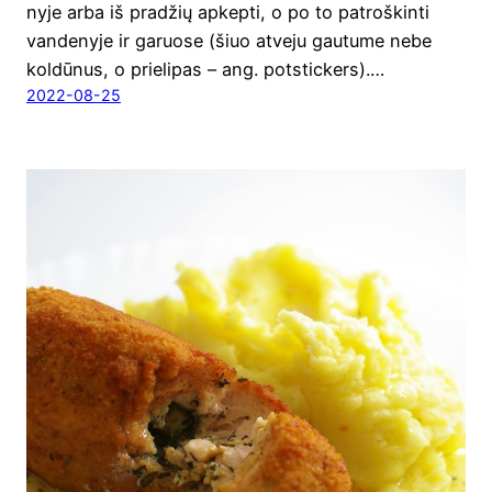
ny­je arba iš pra­džių apkep­ti, o po to patroš­kin­ti
van­de­ny­je ir garuo­se (šiuo atve­ju gau­tu­me nebe
kol­dū­nus, o prie­li­pas – ang. pot­stic­kers).…
2022-08-25