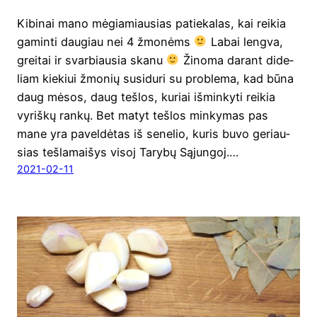
Kibi­nai mano mėgia­miau­sias patie­ka­las, kai rei­kia
gamin­ti dau­giau nei 4 žmo­nėms
Labai leng­va,
grei­tai ir svar­biau­sia ska­nu
Žino­ma darant dide­
liam kie­kiui žmo­nių susi­du­ri su prob­le­ma, kad būna
daug mėsos, daug teš­los, kuriai išmin­ky­ti rei­kia
vyriš­kų ran­kų. Bet matyt teš­los min­ky­mas pas
mane yra pavel­dė­tas iš sene­lio, kuris buvo geriau­
sias teš­la­mai­šys visoj Tary­bų Sąjungoj.…
2021-02-11