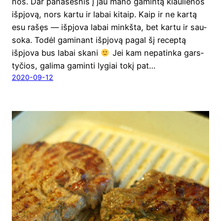
nos. Dar pana­šes­nis į jau mano gamin­tą kiau­lie­nos
išpjo­vą, nors kar­tu ir labai kitaip. Kaip ir ne kar­tą
esu rašęs — išpjo­va labai minkš­ta, bet kar­tu ir sau­
so­ka. Todėl gami­nant išpjo­vą pagal šį recep­tą
išpjo­va bus labai ska­ni
Jei kam nepa­tin­ka gars­
ty­čios, gali­ma gamin­ti lygiai tokį pat…
2020-09-12