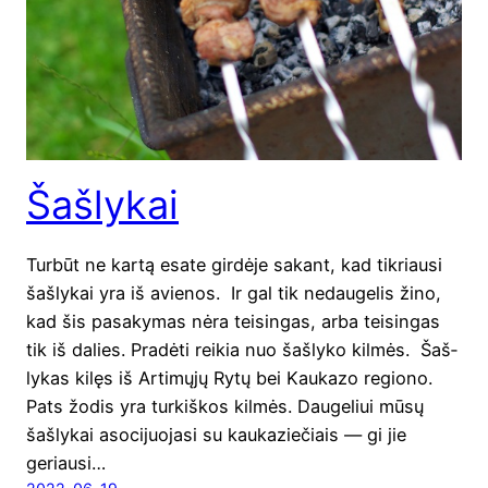
Šašlykai
Tur­būt ne kar­tą esa­te gir­dė­je sakant, kad tik­riau­si
šaš­ly­kai yra iš avie­nos. Ir gal tik nedau­ge­lis žino,
kad šis pasa­ky­mas nėra tei­sin­gas, arba tei­sin­gas
tik iš dalies. Pra­dė­ti rei­kia nuo šaš­ly­ko kil­mės. Šaš­
ly­kas kilęs iš Arti­mų­jų Rytų bei Kau­ka­zo regio­no.
Pats žodis yra tur­kiš­kos kil­mės. Dau­ge­liui mūsų
šaš­ly­kai aso­ci­juo­ja­si su kau­ka­zie­čiais — gi jie
geriau­si…