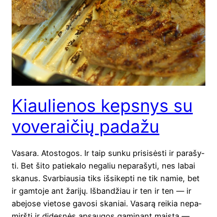
Kiaulienos kepsnys su
voveraičių padažu
Vasa­ra. Ato­sto­gos. Ir taip sun­ku pri­si­sės­ti ir para­šy­
ti. Bet šito patie­ka­lo nega­liu nepa­ra­šy­ti, nes labai
ska­nus. Svar­biau­sia tiks išsi­kep­ti ne tik namie, bet
ir gam­to­je ant žari­jų. Išban­džiau ir ten ir ten — ir
abe­jo­se vie­to­se gavo­si ska­niai. Vasa­rą rei­kia nepa­
mirš­ti ir dides­nės apsau­gos gami­nant mais­tą —