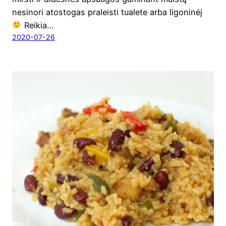
nesi­no­ri ato­sto­gas pra­leis­ti tuale­te arba ligo­ni­nėj
Rei­kia…
2020-07-26