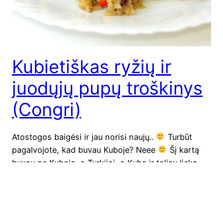
Kubietiškas ryžių ir
juodųjų pupų troškinys
(Congri)
Ato­sto­gos bai­gė­si ir jau nori­si naujų..
Tur­būt
pagal­vo­jo­te, kad buvau Kubo­je? Neee
Šį kar­tą
buvau ne Kubo­je, o Tur­ki­joj, o Kuba ir toliau lie­ka
šali­mi į kurią labai nori­si. Kodėl šis recep­tas? Todėl,
kad jis buvo gamin­tas dar prieš ato­sto­gas, ir jei
nepa­ra­šy­čiau dabar, sun­ku būtų para­šy­ti vėliau. O
apie ato­sto­gas Tur­ki­jo­je — paža­du vėliau
…