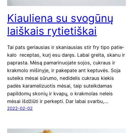
Kiauliena su svogūnų
laiškais rytietiškai
Tai pats geriau­sias ir ska­niau­sias stir fry tipo patie­
ka­lo recep­tas, kurį esu daręs. Labai grei­ta, ska­nu ir
papras­ta. Mėsą pama­ri­nuo­ja­te sojos, cuk­raus ir
krak­mo­lo miši­ny­je, ir pake­pa­te ant kep­tu­vės. Soja
suteiks mėsai sūru­mo, nedi­de­lis cuk­raus kie­kis
padės kara­me­li­zuo­tis mėsai, taip suteik­da­mas
papil­do­mų sko­nių ir kva­pų, o krak­mo­las neleis
mėsai išdžiū­ti ir perkepti. Dar labai svar­bu,…
2022-02-02