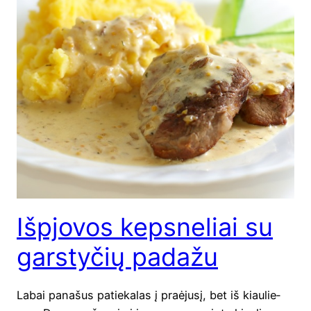
Išpjovos kepsneliai su
garstyčių padažu
Labai pana­šus patie­ka­las į pra­ėju­sį, bet iš kiau­lie­