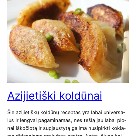
Azijietiški koldūnai
Šie azi­jie­tiš­kų kol­dū­nų recep­tas yra labai uni­ver­sa­
lus ir leng­vai paga­mi­na­mas, nes teš­lą jau labai plo­
nai iško­čio­tą ir supjaus­ty­tą gali­ma nusi­pirk­ti kokia­
me dides­nia­me pre­ky­bos cent­re. Ant­ra, šiuos kol­