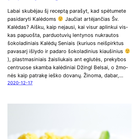
Labai sku­bė­jau šį recep­tą para­šyt, kad spė­tu­me­te
pasi­da­ry­ti Kalėdoms
Jau­čiat artė­jan­čias Šv.
Kalė­das? Aiš­ku, kaip nejau­si, kai visur aplin­kui vis­
kas papuoš­ta, par­duo­tu­vių len­ty­nos nukrau­tos
šoko­la­di­niais Kalė­dų Seniais (kuriuos neiš­pirk­tus
pava­sa­rį išly­do ir pada­ro šoko­la­di­nius kiau­ši­nius
), plast­ma­si­niais žai­sliu­kais ant eglu­tės, pre­ky­bos
cen­t­ruo­se skam­ba kalė­di­niai Džingl Bel­sai, o žmo­
nės kaip patra­kę ieš­ko dova­nų. Žino­ma, dabar,…
2020-12-17