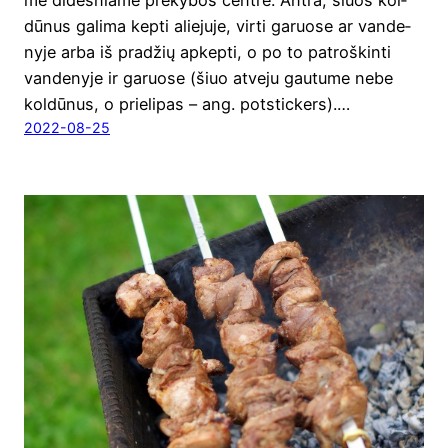
dū­nus gali­ma kep­ti alie­ju­je, vir­ti garuo­se ar van­de­
ny­je arba iš pra­džių apkep­ti, o po to patroš­kin­ti
van­de­ny­je ir garuo­se (šiuo atve­ju gau­tu­me nebe
kol­dū­nus, o prie­li­pas – ang. pot­stic­kers).…
2022-08-25