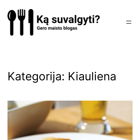
Eiti
prie
turinio
Kategorija:
Kiauliena