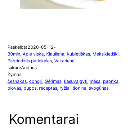
Paskelbta
2020-05-12
-
30min
, 
Apie viską
, 
Kiauliena
, 
Kubietiškas
, 
Meksikietiški
, 
Pagrindinis patiekalas
, 
Vakarienė
sukūrė
Audrius
Žymos:
česnakas
, 
congri
, 
Gėrimas
, 
kasuvalgyti
, 
mėsa
, 
paprika
, 
plovas
, 
pupos
, 
receptas
, 
ryžiai
, 
šoninė
, 
svogūnas
Komentarai