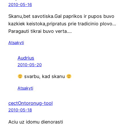
2010-05-16
Skanu,bet savotiska.Gal papri­kos ir pupos buvo
kazkiek keistoka,pripratus prie tra­di­ci­nio plovo…
Paragauti tik­rai buvo verta.…
Atsakyti
Audrius
2010-05-20
svar­bu, kad skanu
Atsakyti
cectOntoronug-tool
2010-05-18
Aciu uz ido­mu dienorasti