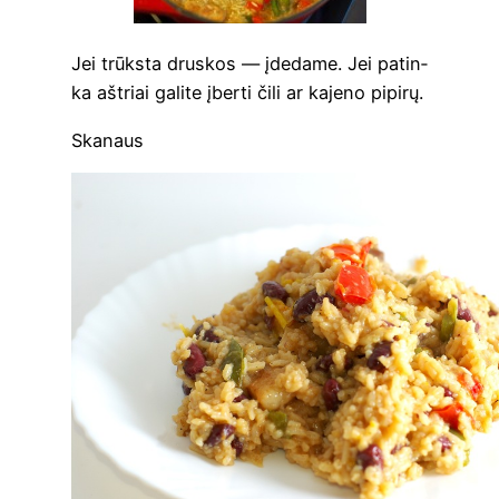
Jei trūks­ta drus­kos — įde­da­me. Jei patin­
ka aštriai gali­te įber­ti čili ar kaje­no pipirų.
Ska­naus