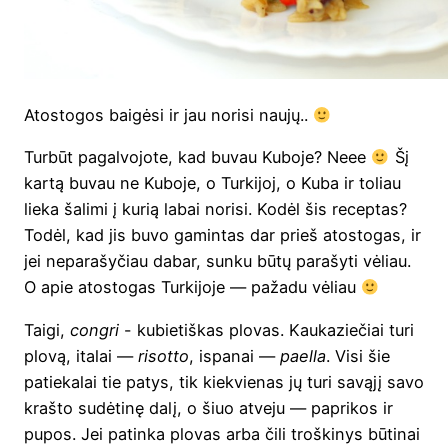
Ato­sto­gos bai­gė­si ir jau nori­si naujų..
Tur­būt pagal­vo­jo­te, kad buvau Kubo­je? Neee
Šį
kar­tą buvau ne Kubo­je, o Tur­ki­joj, o Kuba ir toliau
lie­ka šali­mi į kurią labai nori­si. Kodėl šis recep­tas?
Todėl, kad jis buvo gamin­tas dar prieš ato­sto­gas, ir
jei nepa­ra­šy­čiau dabar, sun­ku būtų para­šy­ti vėliau.
O apie ato­sto­gas Tur­ki­jo­je — paža­du vėliau
Tai­gi,
con­gri
- kubie­tiš­kas plo­vas. Kau­ka­zie­čiai turi
plo­vą, ita­lai —
risotto
, ispa­nai —
pael­la
. Visi šie
patie­ka­lai tie patys, tik kiek­vie­nas jų turi savą­jį savo
kraš­to sudė­ti­nę dalį, o šiuo atve­ju — papri­kos ir
pupos. Jei patin­ka plo­vas arba čili troš­ki­nys būti­nai