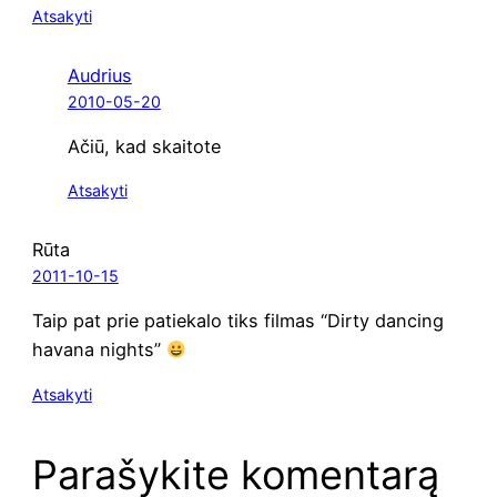
Atsakyti
Audrius
2010-05-20
Ačiū, kad skaitote
Atsakyti
Rūta
2011-10-15
Taip pat prie patie­ka­lo tiks fil­mas “Dir­ty dan­cing
hava­na nights”
Atsakyti
Parašykite komentarą