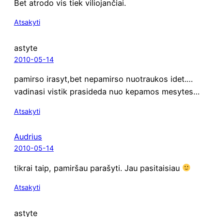
Bet atro­do vis tiek viliojančiai.
Atsakyti
astyte
2010-05-14
pamir­so irasyt,bet nepa­mir­so nuo­trau­kos idet.…
vadinasi vis­tik pra­si­de­da nuo kepa­mos mesytes…
Atsakyti
Audrius
2010-05-14
tik­rai taip, pamir­šau para­šy­ti. Jau pasitaisiau
Atsakyti
astyte