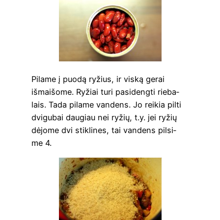
Pila­me į puo­dą ryžius, ir vis­ką gerai
išmai­šo­me. Ryžiai turi pasi­deng­ti rie­ba­
lais. Tada pila­me van­dens. Jo rei­kia pil­ti
dvi­gu­bai dau­giau nei ryžių, t.y. jei ryžių
dėjo­me dvi stik­li­nes, tai van­dens pil­si­
me 4.