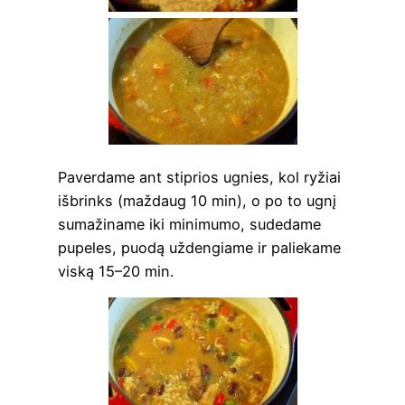
Paver­da­me ant stip­rios ugnies, kol ryžiai
išb­rinks (maž­daug 10 min), o po to ugnį
suma­ži­na­me iki mini­mu­mo, sude­da­me
pupe­les, puo­dą užden­gia­me ir palie­ka­me
vis­ką 15–20 min.