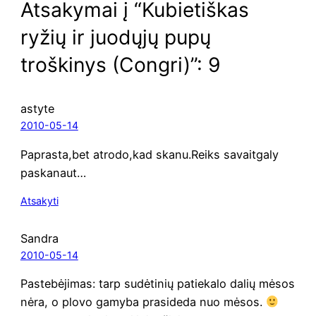
Atsakymai į “Kubietiškas
ryžių ir juodųjų pupų
troškinys (Congri)”: 9
astyte
2010-05-14
Paprasta,bet atrodo,kad skanu.Reiks savait­ga­ly
paskanaut…
Atsakyti
Sandra
2010-05-14
Paste­bė­ji­mas: tarp sudė­ti­nių patie­ka­lo dalių mėsos
nėra, o plo­vo gamy­ba pra­si­de­da nuo mėsos.