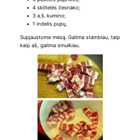
4 skil­te­lės česnako;
3 a.š. kumino;
1 inde­lis pupų.
Supjaus­to­me mėsą. Gali­ma stam­biau, taip
kaip aš, gali­ma smulkiau.