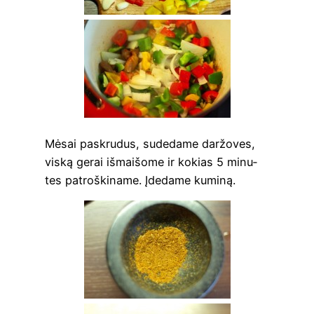
Mėsai paskru­dus, sude­da­me dar­žo­ves,
vis­ką gerai išmai­šo­me ir kokias 5 minu­
tes patroš­ki­na­me. Įde­da­me kuminą.