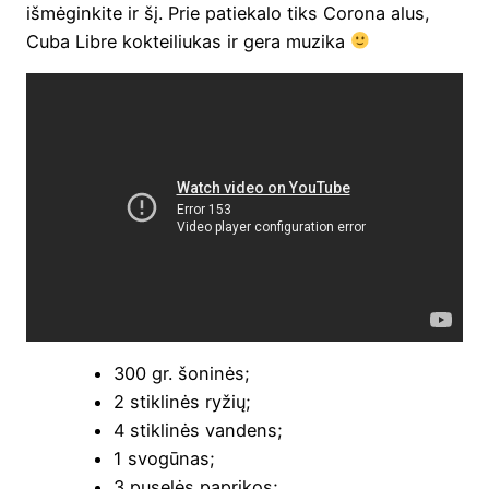
išmė­gin­ki­te ir šį. Prie patie­ka­lo tiks Coro­na alus,
Cuba Libre kok­tei­liu­kas ir gera muzika
300 gr. šoninės;
2 stik­li­nės ryžių;
4 stik­li­nės vandens;
1 svo­gū­nas;
3 puse­lės paprikos;