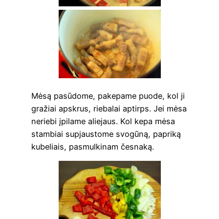
Mėsą pasū­do­me, pake­pa­me puo­de, kol ji
gra­žiai apskrus, rie­ba­lai aptirps. Jei mėsa
nerie­bi įpi­la­me alie­jaus. Kol kepa mėsa
stam­biai supjaus­to­me svo­gū­ną, papri­ką
kube­liais, pasmul­ki­nam česnaką.