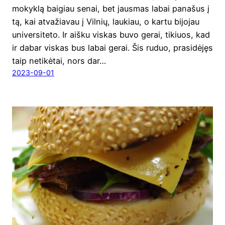
mokyk­lą bai­giau senai, bet jaus­mas labai pana­šus į
tą, kai atva­žia­vau į Vil­nių, lau­kiau, o kar­tu bijo­jau
uni­ver­si­te­to. Ir aiš­ku vis­kas buvo gerai, tikiuos, kad
ir dabar vis­kas bus labai gerai. Šis ruduo, pra­si­dė­jęs
taip neti­kė­tai, nors dar…
2023-09-01