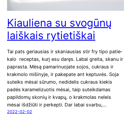
Kiauliena su svogūnų
laiškais rytietiškai
Tai pats geriau­sias ir ska­niau­sias stir fry tipo patie­
ka­lo recep­tas, kurį esu daręs. Labai grei­ta, ska­nu ir
papras­ta. Mėsą pama­ri­nuo­ja­te sojos, cuk­raus ir
krak­mo­lo miši­ny­je, ir pake­pa­te ant kep­tu­vės. Soja
suteiks mėsai sūru­mo, nedi­de­lis cuk­raus kie­kis
padės kara­me­li­zuo­tis mėsai, taip suteik­da­mas
papil­do­mų sko­nių ir kva­pų, o krak­mo­las neleis
mėsai išdžiū­ti ir perkepti. Dar labai svar­bu,…
2022-02-02