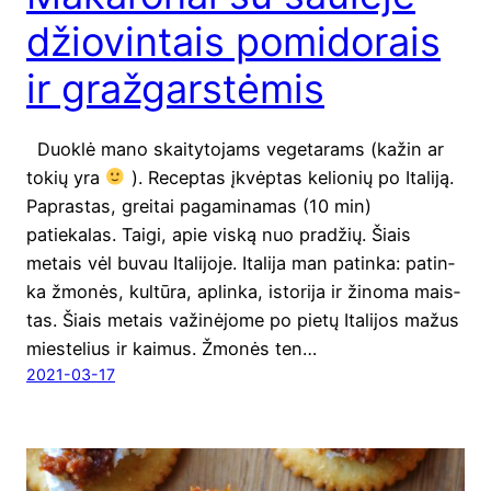
džiovintais pomidorais
ir gražgarstėmis
Duok­lė mano skai­ty­to­jams vege­ta­rams (kažin ar
tokių yra
). Recep­tas įkvėp­tas kelio­nių po Ita­li­ją.
Papras­tas, grei­tai paga­mi­na­mas (10 min)
patiekalas. Tai­gi, apie vis­ką nuo pra­džių. Šiais
metais vėl buvau Ita­li­jo­je. Ita­li­ja man patin­ka: patin­
ka žmo­nės, kul­tū­ra, aplin­ka, isto­ri­ja ir žino­ma mais­
tas. Šiais metais važi­nė­jo­me po pie­tų Ita­li­jos mažus
mies­te­lius ir kai­mus. Žmo­nės ten…
2021-03-17