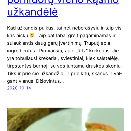
užkandėlė
Kad užkan­dis pui­kus, tai net nebe­ra­šy­siu ir taip vis­
kas aiš­ku
Taip pat labai greit paga­mi­na­mas ir
sulau­kian­tis daug gerų įver­ti­ni­mų. Tru­pu­tį apie
ingre­di­en­tus. Pir­miau­sia, apie „Ritz“ kre­ke­rius. Jie
yra tobu­liau­si kre­ke­riai, svies­ti­niai, kiek sals­te­lė­ję,
tirps­tan­tys bur­noj, su vos jun­ta­mu drus­kos sko­niu.
Tiks ir prie šio užkan­džio, ir prie kitų, ska­nūs ir val­
gant vienus. Džio­vin­tus…
2020-10-14