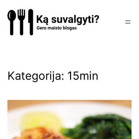
Eiti
prie
turinio
Kategorija:
15min