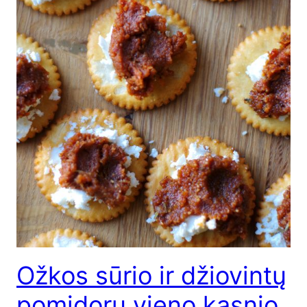
Ožkos sūrio ir džiovintų
pomidorų vieno kąsnio