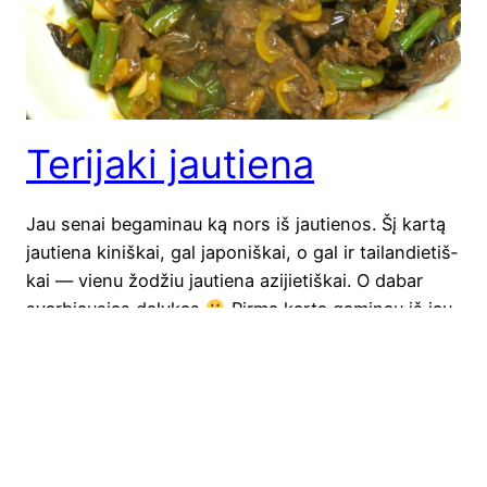
Terijaki jautiena
Jau senai bega­mi­nau ką nors iš jau­tie­nos. Šį kar­tą
jau­tie­na kiniš­kai, gal japo­niš­kai, o gal ir tai­lan­die­tiš­
kai — vie­nu žodžiu jau­tie­na azi­jie­tiš­kai. O dabar
svar­biau­sias daly­kas
Pir­mą kar­tą gami­nau iš jau­
tie­nos diaf­rag­mos. Kol dar nepra­dė­jot žiau­p­čiot
sku­bu nura­min­ti, kad diaf­rag­ma nor­ma­li mėsa. Net­
gi saky­čiau labai ska­ni. Tai­gi, apie vis­ką detaliau.
Diaf­rag­ma — rau­muo lai­kan­tis…
2019-11-07