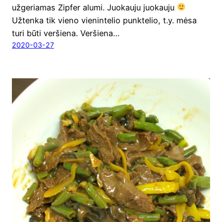
užge­ria­mas Zip­fer alu­mi. Juo­kau­ju juo­kau­ju
Užten­ka tik vie­no vie­nin­te­lio punk­te­lio, t.y. mėsa
turi būti veršiena. Ver­šie­na…
2020-03-27