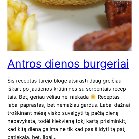
Antros dienos burgeriai
Šis recep­tas turė­jo blo­ge atsi­ra­sti daug grei­čiau —
iškart po jau­tie­nos krū­ti­ni­nės su ser­ben­tais recep­
tais. Bet, geriau vėliau nei nie­ka­da
Recep­tas
labai papras­tas, bet nema­žiau gar­dus. Labai daž­nai
troš­ki­nant mėsą vis­ko suval­gy­ti tą pačią die­ną
nepa­vyks­ta, todėl kiek­vie­ną tokį kar­tą pri­si­min­kit,
kad kitą die­ną gali­ma ne tik kad pasi­šil­dy­ti tą patį
patie­ka­lą, bet, ilgai…