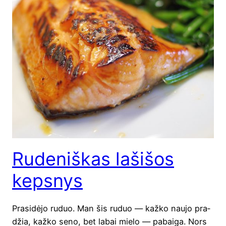
Rudeniškas lašišos
kepsnys
Pra­si­dė­jo ruduo. Man šis ruduo — kaž­ko nau­jo pra­
džia, kaž­ko seno, bet labai mie­lo — pabai­ga. Nors