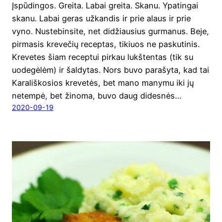
Įspū­din­gos. Grei­ta. Labai grei­ta. Ska­nu. Ypa­tin­gai
ska­nu. Labai geras užkan­dis ir prie alaus ir prie
vyno. Nuste­bin­si­te, net didžiau­sius gur­ma­nus. Beje,
pir­ma­sis kre­ve­čių recep­tas, tikiuos ne pas­ku­ti­nis.
Kre­ve­tes šiam recep­tui pir­kau lukš­ten­tas (tik su
uode­gė­lėm) ir šal­dy­tas. Nors buvo para­šy­ta, kad tai
Kara­liš­ko­sios kre­ve­tės, bet mano many­mu iki jų
netem­pė, bet žino­ma, buvo daug dides­nės…
2020-09-19