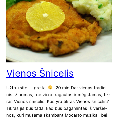
Vienos Šnicelis
Užtruk­si­te — grei­tai
20 min Dar vie­nas tra­di­ci­
nis, žino­mas, ne vie­no ragau­tas ir mėgs­ta­mas, tik­
ras Vie­nos šni­ce­lis. Kas yra tik­ras Vie­nos šni­ce­lis?
Tik­ras jis bus tada, kad bus paga­min­tas iš ver­šie­
nos, kuri muša­ma skam­bant Mocarto muzi­kai, bei