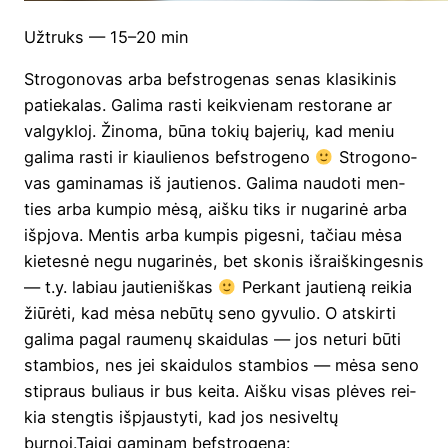
Užtruks — 15–20 min
Stro­go­no­vas arba befst­ro­ge­nas senas kla­si­ki­nis
patie­ka­las. Gali­ma ras­ti keik­vie­nam res­to­ra­ne ar
val­gyk­loj. Žino­ma, būna tokių baje­rių, kad meniu
gali­ma ras­ti ir kiau­lie­nos befst­ro­ge­no
Stro­go­no­
vas gami­na­mas iš jau­tie­nos. Gali­ma nau­do­ti men­
ties arba kum­pio mėsą, aiš­ku tiks ir nuga­ri­nė arba
išpjo­va. Men­tis arba kum­pis piges­ni, tačiau mėsa
kie­tes­nė negu nuga­ri­nės, bet sko­nis išraiš­kin­ges­nis
— t.y. labiau jau­tie­niš­kas
Per­kant jau­tie­ną rei­kia
žiū­rė­ti, kad mėsa nebū­tų seno gyvu­lio. O atskir­ti
gali­ma pagal rau­me­nų skai­du­las — jos netu­ri būti
stam­bios, nes jei skai­du­los stam­bios — mėsa seno
stipraus buliaus ir bus kei­ta. Aiš­ku visas plė­ves rei­
kia steng­tis išpjaus­ty­ti, kad jos nesi­vel­tų
burnoj.Taigi gami­nam befstrogeną: