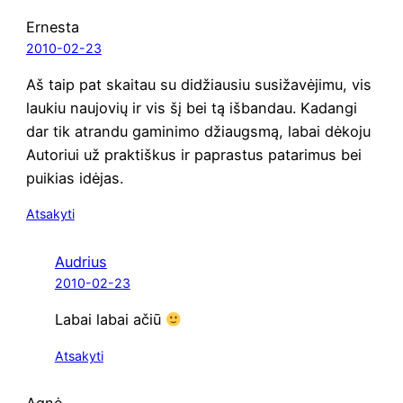
Ernesta
2010-02-23
Aš taip pat skai­tau su didžiau­siu susi­ža­vė­ji­mu, vis
lau­kiu nau­jo­vių ir vis šį bei tą išban­dau. Kadan­gi
dar tik atran­du gami­ni­mo džiaugs­mą, labai dėko­ju
Auto­riui už prak­tiš­kus ir papras­tus pata­ri­mus bei
pui­kias idėjas.
Atsakyti
Audrius
2010-02-23
Labai labai ačiū
Atsakyti