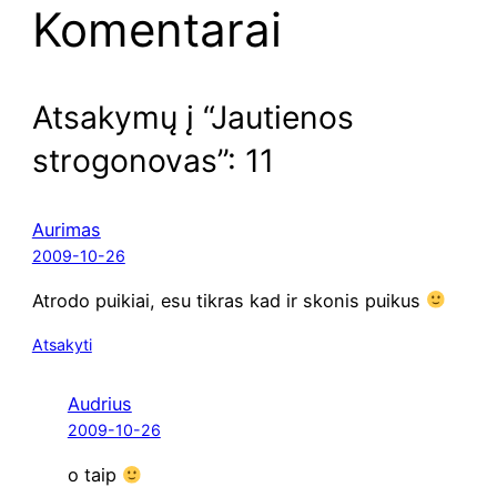
Komentarai
Atsakymų į “Jautienos
strogonovas”: 11
Aurimas
2009-10-26
Atro­do pui­kiai, esu tik­ras kad ir sko­nis puikus
Atsakyti
Audrius
2009-10-26
o taip