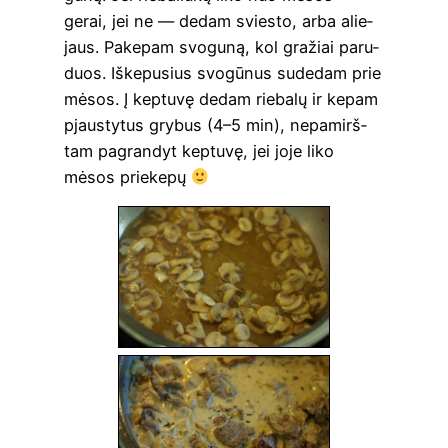
gerai, jei ne — dedam svies­to, arba alie­
jaus. Pake­pam svo­gu­ną, kol gra­žiai paru­
duos. Iške­pu­sius svo­gū­nus sude­dam prie
mėsos. Į kep­tu­vę dedam rie­ba­lų ir kepam
pjaus­ty­tus gry­bus (4–5 min), nepa­mirš­
tam pag­ran­dyt kep­tu­vę, jei joje liko
mėsos priekepų