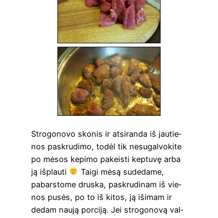
Stro­go­no­vo sko­nis ir atsi­ran­da iš jau­tie­
nos paskru­di­mo, todėl tik nesu­gal­vo­ki­te
po mėsos kepi­mo pakeis­ti kep­tu­vę arba
ją išplau­ti
Tai­gi mėsą sude­da­me,
pabars­to­me drus­ka, paskru­di­nam iš vie­
nos pusės, po to iš kitos, ją išimam ir
dedam nau­ją por­ci­ją. Jei stro­go­no­vą val­