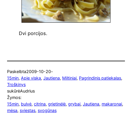
Dvi por­ci­jos.
Paskelbta
2009-10-20
-
15min
, 
Apie viską
, 
Jautiena
, 
Miltiniai
, 
Pagrindinis patiekalas
, 
Troškinys
sukūrė
Audrius
Žymos:
15min
, 
bulvė
, 
citrina
, 
grietinėlė
, 
grybai
, 
Jautiena
, 
makaronai
, 
mėsa
, 
sviestas
, 
svogūnas