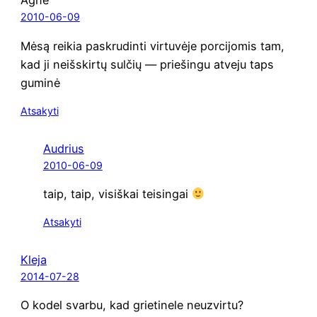
Agnė
2010-06-09
Mėsą rei­kia paskru­din­ti vir­tu­vė­je por­ci­jo­mis tam,
kad ji neiš­skir­tų sul­čių — prie­šin­gu atve­ju taps
guminė
Atsakyti
Audrius
2010-06-09
taip, taip, visiš­kai teisingai
Atsakyti
Kleja
2014-07-28
O kodel svar­bu, kad grie­ti­ne­le neuzvirtu?