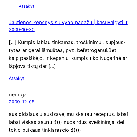
Atsakyti
Jautienos kepsnys su vyno padažu | kasuvalgyti.lt
2009-10-30
[…] Kum­pis labiau tin­ka­mas, troš­ki­ni­mui, supjaus­
ty­tas ar gerai išmuš­tas, pvz. befst­ro­ga­nui.Bet,
kaip paaiš­kėjo, ir keps­niui kum­pis tiko Nuga­rinė ar
išpjo­va tik­tų dar […]
Atsakyti
neringa
2009-12-05
sus didziau­siu susi­za­ve­ji­mu skai­tau recep­tus. labai
labai vis­kas sau­nu :)))) nuo­sir­dus svei­ki­ni­mjai del
tokio pui­kaus tinklarascio :)))))