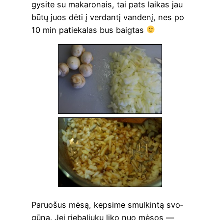
gy­si­te su maka­ro­nais, tai pats lai­kas jau
būtų juos dėti į ver­dan­tį van­de­nį, nes po
10 min patie­ka­las bus baigtas
Paruo­šus mėsą, kep­si­me smul­kin­tą svo­
gū­ną. Jei rie­ba­liu­kų liko nuo mėsos —