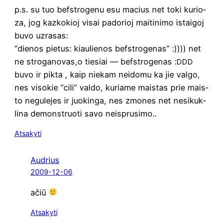
p.s. su tuo befst­ro­ge­nu esu macius net toki kurio­
za, jog kaz­ko­kioj visai pado­rioj mai­ti­ni­mo istai­goj
buvo uzrasas:
“die­nos pie­tus: kiau­lie­nos befst­ro­ge­nas” :)))) net
ne stroganovas,o tie­siai — befst­ro­ge­nas :
DDD
buvo ir pik­ta , kaip nie­kam nei­do­mu ka jie val­go,
nes viso­kie “cili” val­do, kuria­me mais­tas prie mais­
to negu­le­jes ir juo­kin­ga, nes zmo­nes net nesi­kuk­
li­na demonst­ruo­ti savo neisprusimo..
Atsakyti
Audrius
2009-12-06
ačiū
Atsakyti