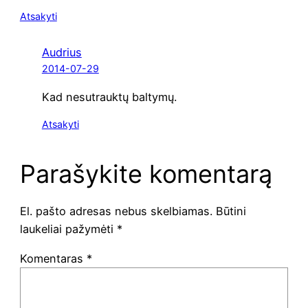
Atsakyti
Audrius
2014-07-29
Kad nesu­trauk­tų baltymų.
Atsakyti
Parašykite komentarą
El. pašto adresas nebus skelbiamas.
Būtini
laukeliai pažymėti
*
Komentaras
*