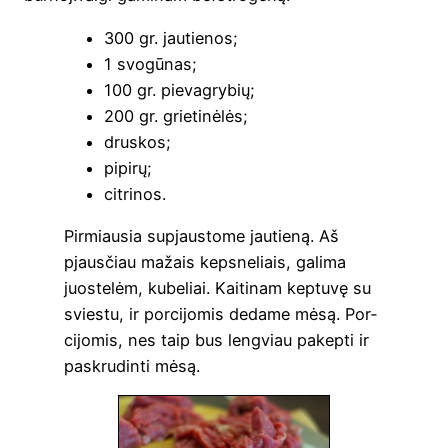
300 gr. jautienos;
1 svo­gū­nas;
100 gr. pievagrybių;
200 gr. grietinėlės;
drus­kos;
pipi­rų;
citri­nos.
Pir­miau­sia supjaus­to­me jau­tie­ną. Aš
pjaus­čiau mažais keps­ne­liais, gali­ma
juos­te­lėm, kube­liai. Kai­ti­nam kep­tu­vę su
svies­tu, ir por­ci­jo­mis deda­me mėsą. Por­
ci­jo­mis, nes taip bus leng­viau pakep­ti ir
paskru­din­ti mėsą.