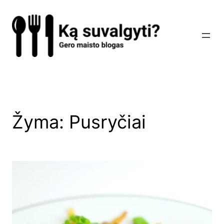
Eiti
prie
turinio
Žyma:
Pusryčiai