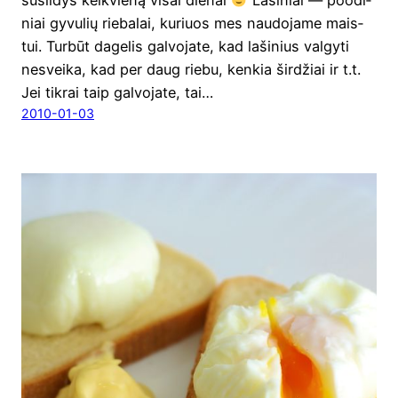
niai gyvu­lių rie­ba­lai, kuriuos mes nau­do­ja­me mais­
tui. Tur­būt dage­lis gal­vo­ja­te, kad laši­nius val­gy­ti
nesvei­ka, kad per daug rie­bu, ken­kia šir­džiai ir t.t.
Jei tik­rai taip gal­vo­ja­te, tai…
2010-01-03