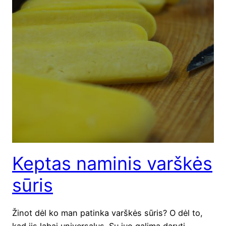
Keptas naminis varškės
sūris
Žinot dėl ko man patin­ka varš­kės sūris? O dėl to,