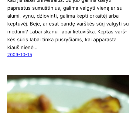
kad jis labai uni­ver­sa­lus. Su juo gali­ma dary­ti
papras­tus sumuš­ti­nius, gali­ma val­gy­ti vie­ną ar su
alu­mi, vynu, džio­vin­ti, gali­ma kep­ti orkai­tėj arba
kep­tu­vėj. Beje, ar esat ban­dę varš­kės sūrį val­gy­ti su
medu­mi? Labai ska­nu, labai lietuviška. Kep­tas varš­
kės sūris labai tin­ka pus­ry­čiams, kai appa­ras­ta
kiau­ši­nie­nė…
2009-10-15