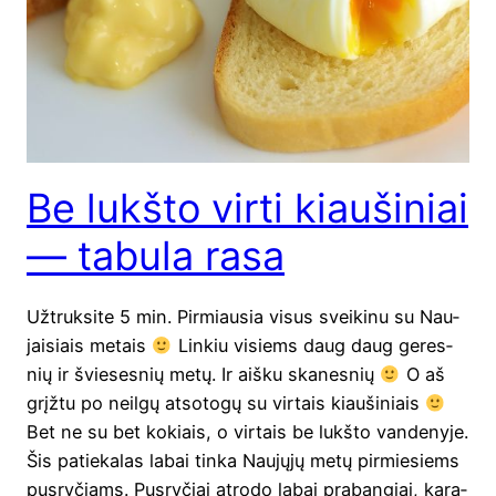
Be lukšto virti kiaušiniai
— tabula rasa
Užtruk­si­te 5 min. Pir­miau­sia visus svei­ki­nu su Nau­
jai­siais metais
Lin­kiu visiems daug daug geres­
nių ir švie­ses­nių metų. Ir aiš­ku skanesnių
O aš
grįž­tu po neil­gų atso­to­gų su vir­tais kiau­ši­niais
Bet ne su bet kokiais, o vir­tais be lukš­to van­de­ny­je.
Šis patie­ka­las labai tin­ka Nau­jų­jų metų pir­mie­siems
pus­ry­čiams. Pus­ry­čiai atro­do labai pra­ban­giai, kara­