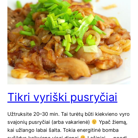
Tikri vyriški pusryčiai
Užtruk­si­te 20–30 min. Tai turė­tų būti kiek­vie­no vyro
sva­jo­nių pus­ry­čiai (arba vaka­rie­nė)
Ypač žie­mą,
kai užlan­go labai šal­ta. Tokia ener­gi­ti­nė bom­ba
sušil­dys keik­vie­ną visai die­nai
Laši­niai — poodi­