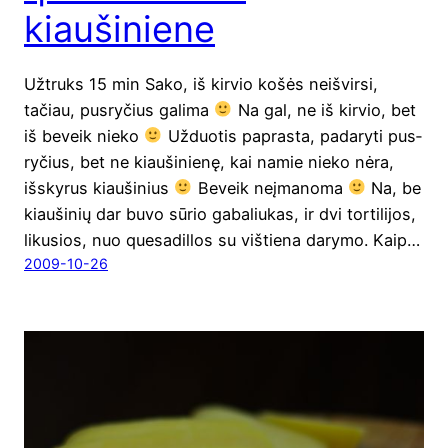
kiaušiniene
Užtruks 15 min Sako, iš kir­vio košės neišvir­si,
tačiau, pus­ry­čius gali­ma
Na gal, ne iš kir­vio, bet
iš beveik nie­ko
Užduo­tis papras­ta, pada­ry­ti pus­
ry­čius, bet ne kiau­ši­nie­nę, kai namie nie­ko nėra,
išsky­rus kiau­ši­nius
Beveik neįma­no­ma
Na, be
kiau­ši­nių dar buvo sūrio gaba­liu­kas, ir dvi tor­ti­li­jos,
liku­sios, nuo quesa­dil­los su viš­tie­na dary­mo. Kaip…
2009-10-26