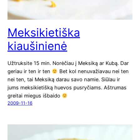
Meksikietiška
kiaušinienė
Užtruksite 15 min. Norėčiau į Meksiką ar Kubą. Dar
geriau ir ten ir ten
Bet kol nenuvažiavau nei ten
nei ten, tai Meksiką darau savo namie. Siūlau ir
jums meksikietišką huevos pusryčiams. Aštrumas
greitai miegus išbaido
2009-11-16