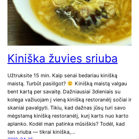
Kiniška žuvies sriuba
Užtruk­si­te 15 min. Kaip senai beda­riau kiniš­ką
mais­tą. Tur­būt pasi­il­got?
Kiniš­ką mais­tą val­gau
bent kar­tą per savai­tę. Daž­niau­siai 3dieniais su
kole­ga važiuo­jam į vie­ną kiniš­ką res­to­ra­nė­lį sočiai ir
ska­niai paval­gy­ti. Tikiu, kad daž­nas jūsų turi savo
mėgs­ta­mą kiniš­ką res­to­ra­nė­lį, kurį karts nuo kar­to
aplan­ko. Kodėl man patin­ka mūsiš­kis? Todėl, kad
ten sriu­ba — tik­rai kiniš­ka,…