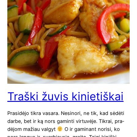
Traški žuvis kinietiškai
Pra­si­dė­jo tik­ra vasa­ra. Nesi­no­ri, ne tik, kad sėdė­ti
dar­be, bet ir ką nors gamin­ti vir­tu­vė­je. Tik­rai, pra­
dė­jom mažiau val­gyt
O ir gami­nant nori­si, ko
nors leng­vo ir, svar­biau­sia, grei­to. Tai­gi kiniš­ki