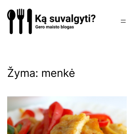
Eiti
prie
turinio
Žyma:
menkė