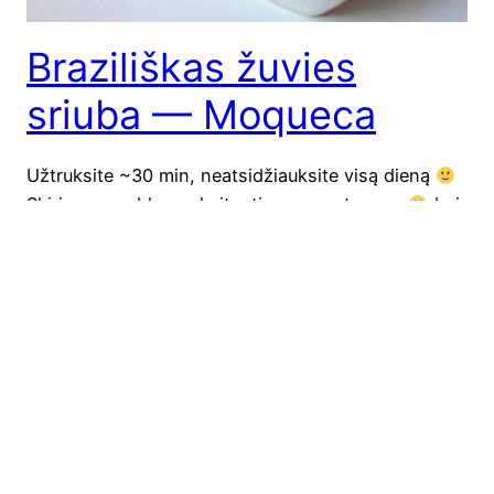
Braziliškas žuvies
sriuba — Moqueca
Užtruk­si­te ~30 min, neat­si­džiauk­si­te visą dieną
Ski­riu, mano blo­gą skai­tan­tiems vege­ta­rams
bei
visiems žuvies mėgė­jams ir visiems likusiems
Tai­gi, galiu pasa­ky­ti, kad IKI su savo akci­ja pri­pra­ti­
no prie žuvies val­gy­mo
Nors akci­ja bai­gė­si, bet
žuvies nori­si. Todėl šian­dien papa­sa­ko­siu apie ska­
nią žuvie­nę arba žuvies troš­ki­nį — bra­zi­liš­ką Moqu­
eca (taria­si mo’­ke­ka). Tuo pačiu ir vėl…
2010-04-14