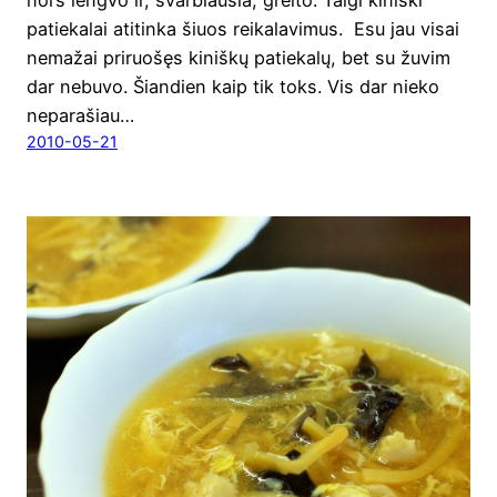
patie­ka­lai ati­tin­ka šiuos rei­ka­la­vi­mus. Esu jau visai
nema­žai pri­ruo­šęs kiniš­kų patie­ka­lų, bet su žuvim
dar nebu­vo. Šian­dien kaip tik toks. Vis dar nie­ko
nepa­ra­šiau…
2010-05-21