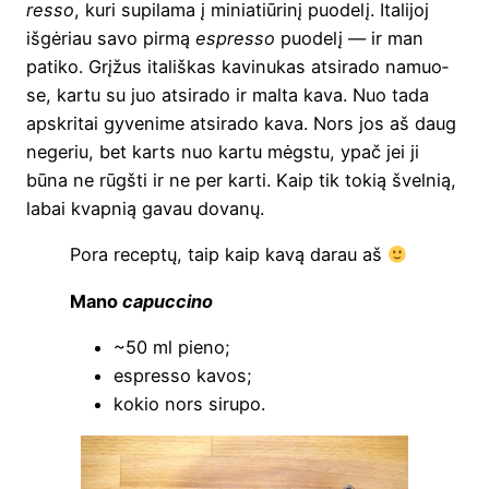
res­so
, kuri supi­la­ma į minia­tiū­ri­nį puo­de­lį. Ita­li­joj
išgė­riau savo pir­mą
esp­res­so
puo­de­lį — ir man
pati­ko. Grį­žus ita­liš­kas kavi­nu­kas atsi­ra­do namuo­
se, kar­tu su juo atsi­ra­do ir mal­ta kava. Nuo tada
apskri­tai gyve­ni­me atsi­ra­do kava. Nors jos aš daug
nege­riu, bet karts nuo kar­tu mėgs­tu, ypač jei ji
būna ne rūgš­ti ir ne per kar­ti. Kaip tik tokią švel­nią,
labai kvapnią gavau dovanų.
Pora recep­tų, taip kaip kavą darau aš
Mano
capuc­ci­no
~50 ml pieno;
esp­res­so kavos;
kokio nors sirupo.