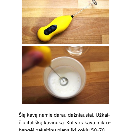
Šią kavą namie darau daž­niau­siai. Užkai­
čiu ita­liš­ką kavi­nu­ką. Kol virs kava mik­ro­
ban­gėj pakai­ti­nu pie­ną iki kokių 50–70