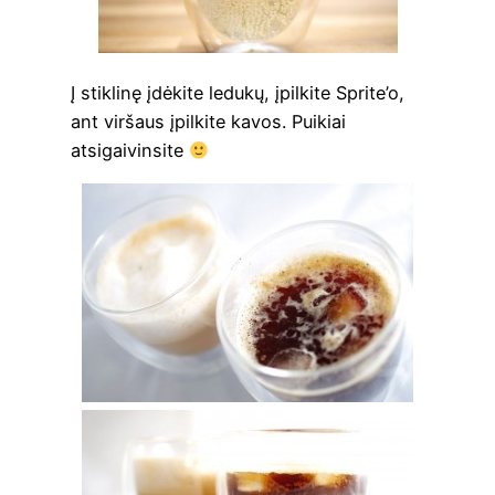
Į stik­li­nę įdė­ki­te ledu­kų, įpil­ki­te Spri­te’o,
ant vir­šaus įpil­ki­te kavos. Pui­kiai
atsigaivinsite