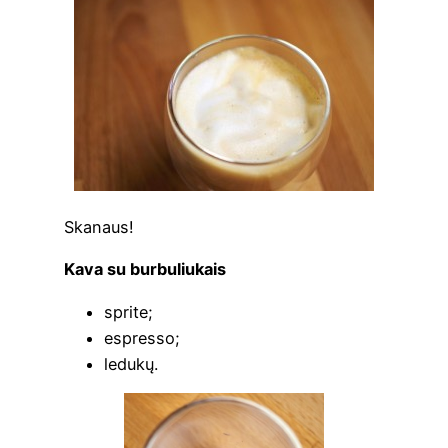
Ska­naus!
Kava su burbuliukais
spri­te;
esp­res­so;
ledu­kų.