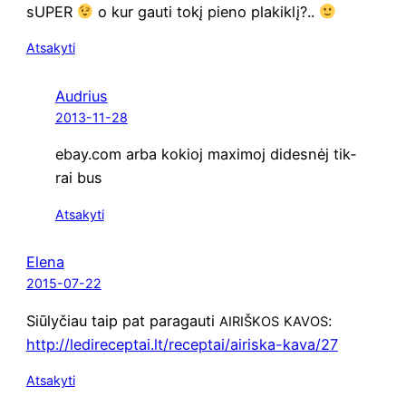
sUPER
o kur gau­ti tokį pie­no plakiklį?..
Atsakyti
Audrius
2013-11-28
ebay.com arba kokioj maxi­moj dides­nėj tik­
rai bus
Atsakyti
Elena
2015-07-22
Siū­ly­čiau taip pat para­gau­ti
:
AIRIŠKOS
KAVOS
http://ledireceptai.lt/receptai/airiska-kava/27
Atsakyti