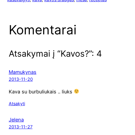
Komentarai
Atsakymai į “Kavos?”: 4
Mamukynas
2013-11-20
Kava su bur­bu­liu­kais .. liuks
Atsakyti
Jelena
2013-11-27