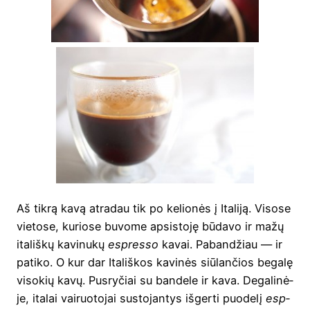
Aš tik­rą kavą atra­dau tik po kelio­nės į Ita­li­ją. Viso­se
vie­to­se, kurio­se buvo­me apsi­sto­ję būda­vo ir mažų
ita­liš­kų kavi­nu­kų
esp­res­so
kavai. Paban­džiau — ir
pati­ko. O kur dar Ita­liš­kos kavi­nės siū­lan­čios bega­lę
viso­kių kavų. Pus­ry­čiai su ban­de­le ir kava. Dega­li­nė­
je, ita­lai vai­ruo­to­jai susto­jan­tys išger­ti puo­de­lį
esp­