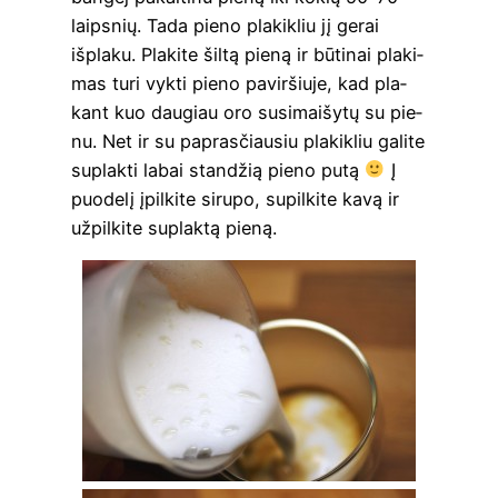
laips­nių. Tada pie­no pla­kik­liu jį gerai
išpla­ku. Pla­ki­te šil­tą pie­ną ir būti­nai pla­ki­
mas turi vyk­ti pie­no pavir­šiu­je, kad pla­
kant kuo dau­giau oro susi­mai­šy­tų su pie­
nu. Net ir su papras­čiau­siu pla­kik­liu gali­te
suplak­ti labai stan­džią pie­no putą
Į
puo­de­lį įpil­ki­te siru­po, supil­ki­te kavą ir
užpil­ki­te suplak­tą pieną.