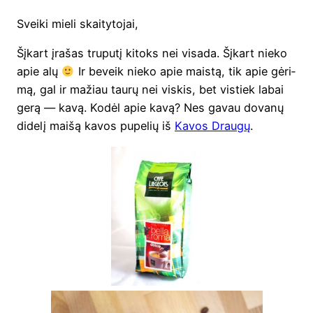
Svei­ki mie­li skaitytojai,
Šįkart įra­šas tru­pu­tį kitoks nei visa­da. Šįkart nie­ko
apie alų
Ir beveik nie­ko apie mais­tą, tik apie gėri­
mą, gal ir mažiau tau­rų nei vis­kis, bet vis­tiek labai
gerą — kavą. Kodėl apie kavą? Nes gavau dova­nų
dide­lį mai­šą kavos pupe­lių iš
Kavos Drau­gų
.