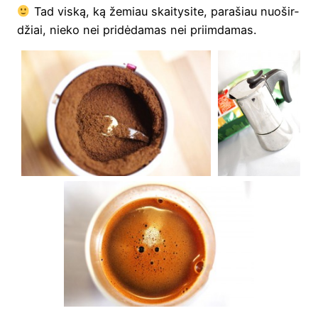
Tad vis­ką, ką žemiau skai­ty­si­te, para­šiau nuo­šir­
džiai, nie­ko nei pri­dė­da­mas nei priimdamas.