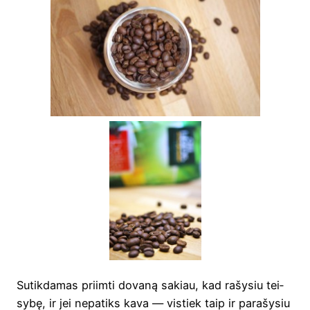
Sutik­da­mas pri­im­ti dova­ną sakiau, kad rašy­siu tei­
sy­bę, ir jei nepa­tiks kava — vis­tiek taip ir para­šy­siu