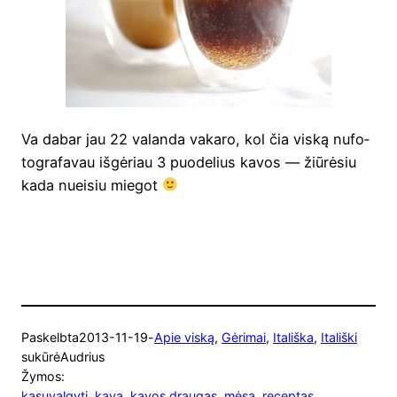
Va dabar jau 22 valan­da vaka­ro, kol čia vis­ką nufo­
to­gra­fa­vau išgė­riau 3 puo­de­lius kavos — žiū­rė­siu
kada nuei­siu miegot
Paskelbta
2013-11-19
-
Apie viską
, 
Gėrimai
, 
Itališka
, 
Itališki
sukūrė
Audrius
Žymos:
kasuvalgyti
, 
kava
, 
kavos draugas
, 
mėsa
, 
receptas