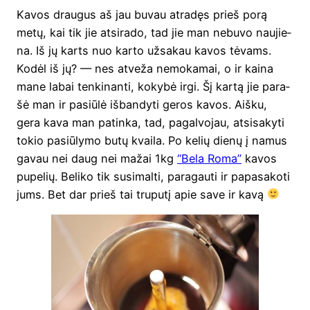
Kavos drau­gus aš jau buvau atra­dęs prieš porą
metų, kai tik jie atsi­ra­do, tad jie man nebu­vo nau­jie­
na. Iš jų karts nuo kar­to užsa­kau kavos tėvams.
Kodėl iš jų? — nes atve­ža nemo­ka­mai, o ir kai­na
mane labai ten­ki­nan­ti, koky­bė irgi. Šį kar­tą jie para­
šė man ir pasiū­lė išban­dy­ti geros kavos. Aiš­ku,
gera kava man patin­ka, tad, pagal­vo­jau, atsi­sa­ky­ti
tokio pasiū­ly­mo butų kvai­la. Po kelių die­nų į namus
gavau nei daug nei mažai 1kg
“Bela Roma”
kavos
pupe­lių. Beli­ko tik susi­mal­ti, para­gau­ti ir papa­sa­ko­ti
jums. Bet dar prieš tai tru­pu­tį apie save ir kavą