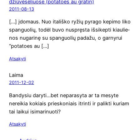
džiūvėsėliuose (potatoes au gratin)
2011-08-13
[…] įdo­maus. Nuo ita­liš­ko ryžių pyra­go kepi­mo liko
span­guo­lių, todėl buvo nuspręs­ta išsi­kep­ti kiau­lie­
nos nuga­ri­nę su span­guo­lių pada­žu, o gar­ny­rui
“pota­to­es au […]
Atsakyti
Laima
2011-12-02
Ban­dy­siu daryti…bet nepa­ra­sy­ta ar ta mesy­te
nerei­kia kokiais prie­sko­niais itrin­ti ir palik­ti kuriam
tai lai­kui isimarinuoti?
Atsakyti