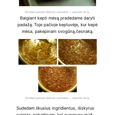
Norė­dami pama­tyti dides­nes nuo­trau­kas — spau­s­ki­te ant jų.
Bai­giant kep­ti mėsą pra­de­da­me dary­ti
pada­žą. Toje pačio­je kep­tu­vė­je, kur kepė
mėsa, pake­pi­nam svogūną,česnaką.
Norė­dami pama­tyti dides­nes nuo­trau­kas — spau­s­ki­te ant jų.
Sude­dam liku­sius ingri­di­en­tus, išsky­rus
svies­tą, pakai­ti­nam, kol nuga­ruos maž­