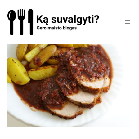
Eiti
prie
turinio