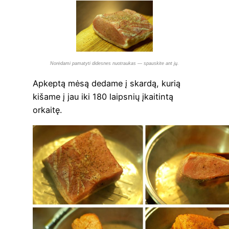
Norė­dami pama­tyti dides­nes nuo­trau­kas — spau­s­ki­te ant jų.
Apkep­tą mėsą deda­me į skar­dą, kurią
kiša­me į jau iki 180 laips­nių įkai­tin­tą
orkaitę.