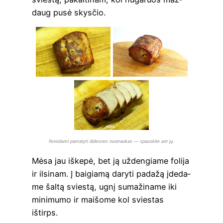
daug pusė skysčio.
Norė­dami pama­tyti dides­nes nuo­trau­kas — spau­s­ki­te ant jų.
Mėsa jau iške­pė, bet ją užden­gia­me foli­ja
ir ilsi­nam. Į bai­gia­mą dary­ti pada­žą įde­da­
me šal­tą svies­tą, ugnį suma­ži­na­me iki
mini­mu­mo ir mai­šo­me kol svies­tas
ištirps.