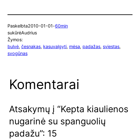
Paskelbta
2010-01-01
-
60min
sukūrė
Audrius
Žymos:
bulvė
, 
česnakas
, 
kasuvalgyti
, 
mėsa
, 
padažas
, 
sviestas
, 
svogūnas
Komentarai
Atsakymų į “Kepta kiaulienos
nugarinė su spanguolių
padažu”: 15