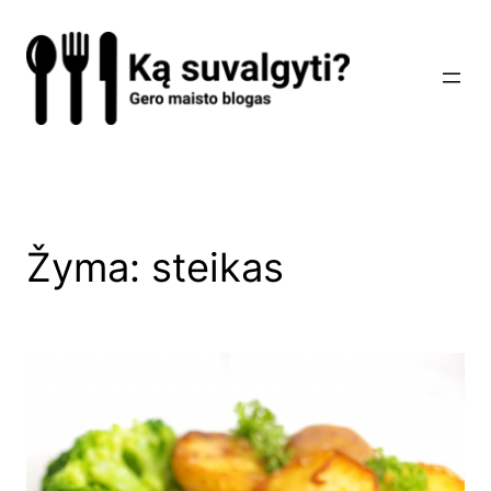
Eiti
prie
turinio
Žyma:
steikas