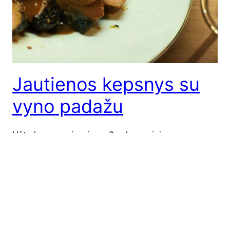
Jautienos kepsnys su
vyno padažu
Užtruks — mari­na­vi­mas 8 val., gami­ni­mas —
30 min. Šį kar­tą nuspren­džiau išsi­kel­ti sau iššū­kį —
iškep­ti jau­tie­nos keps­nį, ir ne iš bet ko, o iš jau­tie­
nos kum­pio. Iškep­ti jau­tie­nos nuga­ri­nės, išpjo­vos
ar men­ties keps­nį, jau būtų iššū­kis man, o čia iš
kar­to iš kum­pio
Kum­pis, kaip žinia, yra kie­tas.
Nenuo­sta­bu, nes pas jau­ti tur­būt…
2009-10-30