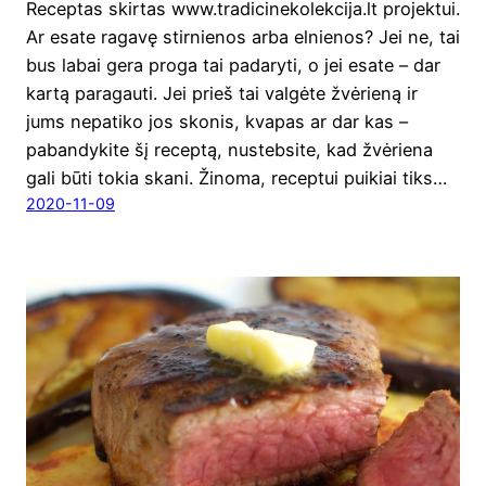
Recep­tas skir­tas www.tradicinekolekcija.lt pro­jek­tui.
Ar esa­te raga­vę stir­nie­nos arba elnie­nos? Jei ne, tai
bus labai gera pro­ga tai pada­ry­ti, o jei esa­te – dar
kar­tą para­gau­ti. Jei prieš tai val­gė­te žvė­rie­ną ir
jums nepa­ti­ko jos sko­nis, kva­pas ar dar kas –
paban­dy­ki­te šį recep­tą, nustebsi­te, kad žvė­rie­na
gali būti tokia ska­ni. Žino­ma, recep­tui pui­kiai tiks…
2020-11-09