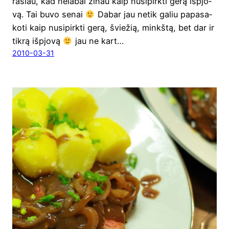
rašiau, kad nela­bai žinau kaip nusi­pirk­ti gerą išpjo­
vą. Tai buvo senai
Dabar jau netik galiu papa­sa­
ko­ti kaip nusi­pirk­ti gerą, švie­žią, minkš­tą, bet dar ir
tik­rą išpjovą
jau ne kart…
2010-03-31