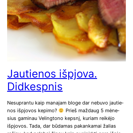
Jautienos išpjova.
Didkespnis
Nesu­pran­tu kaip mana­jam blo­ge dar nebu­vo jau­tie­
nos išpjo­vos kepi­mo?
Prieš maž­daug 5 mėne­
sius gami­nau Veling­to­no keps­nį, kuriam rei­kė­jo
išpjo­vos. Tada, dar būda­mas pakan­ka­mai žalias