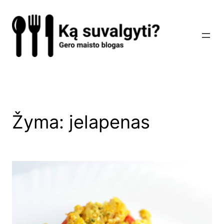
Eiti
prie
turinio
Žyma:
jelapenas