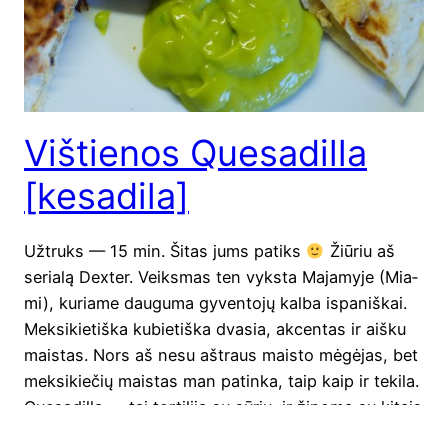
Vištienos Quesadilla
[kesadila]
Užtruks — 15 min. Šitas jums patiks
Žiū­riu aš
seria­lą Dexter. Veiks­mas ten vyks­ta Maja­my­je (Mia­
mi), kuria­me dau­gu­ma gyven­to­jų kal­ba ispa­niš­kai.
Mek­si­kie­tiš­ka kubie­tiš­ka dva­sia, akcen­tas ir aiš­ku
mais­tas. Nors aš nesu aštraus mais­to mėgė­jas, bet
mek­si­kie­čių mais­tas man patin­ka, taip kaip ir teki­la.
Quesa­dil­la — tai tor­ti­li­ja su sūriu, ir žino­ma su kitais
visais įma­no­mais prie­dais.…