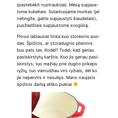
(paste­bė­kit nuo­trau­ko­je). Mėsą supjaus­
to­me kube­liais. Sutar­kuo­ja­me mor­kas (jei
netin­gi­te, gali­te supjaus­ty­ti šiau­de­liais),
pus­žie­džiais supjaus­to­me svogūną.
Plo­vui labiau­siai tin­ka kuo sto­res­nis puo­
das. Špi­ži­nis, ar sto­ra­dug­nis plie­ni­nis
bus pats tas. Kodėl? Todėl, kad geriau
pasi­skirs­ty­tų karš­tis. Kuo jis geriau pasi­
skirs­tys, tuo mažiau prie dug­no pri­keps
ryžių, tuo vie­no­džiau virs ryžiais, dėl ko
jie neper­virs ir nesu­lips. Mano nau­ja­sis
špi­ži­nis dar­bą atli­ko puikiai