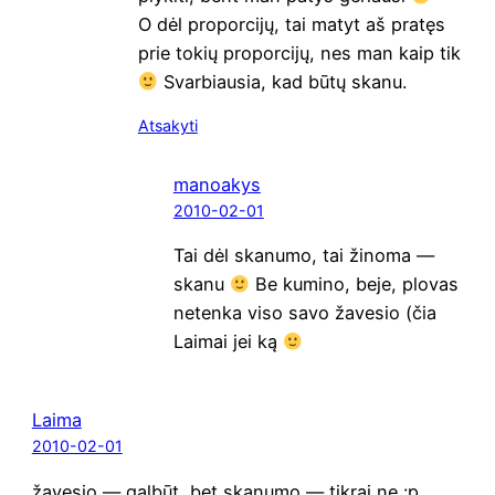
O dėl pro­por­ci­jų, tai matyt aš pra­tęs
prie tokių pro­por­ci­jų, nes man kaip tik
Svar­biau­sia, kad būtų skanu.
Atsakyti
manoakys
2010-02-01
Tai dėl ska­nu­mo, tai žino­ma —
ska­nu
Be kumi­no, beje, plo­vas
neten­ka viso savo žave­sio (čia
Lai­mai jei ką
Laima
2010-02-01
žave­sio — gal­būt, bet ska­nu­mo — tik­rai ne :p