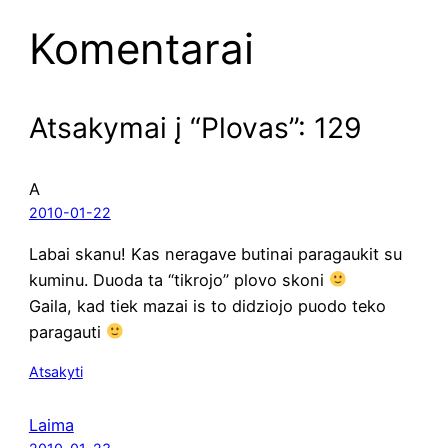
Komentarai
Atsakymai į “Plovas”: 129
A
2010-01-22
Labai ska­nu! Kas nera­ga­ve buti­nai para­gau­kit su
kumi­nu. Duo­da ta “tik­ro­jo” plo­vo skoni
Gai­la, kad tiek mazai is to didzio­jo puo­do teko
paragauti
Atsakyti
Laima