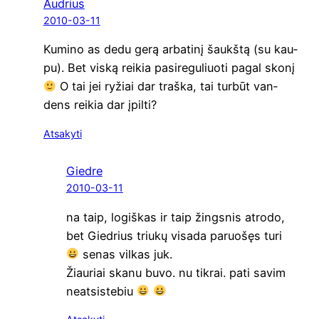
Audrius
2010-03-11
Kumi­no as dedu gerą arba­ti­nį šaukš­tą (su kau­
pu). Bet vis­ką rei­kia pasi­re­gu­liuo­ti pagal sko­nį
O tai jei ryžiai dar traš­ka, tai tur­būt van­
dens rei­kia dar įpilti?
Atsakyti
Giedre
2010-03-11
na taip, logiš­kas ir taip žings­nis atro­do,
bet Gied­rius triu­kų visa­da paruo­šęs turi
senas vil­kas juk.
Žiau­riai ska­nu buvo. nu tik­rai. pati savim
neatsistebiu