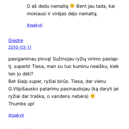
O aš dedu nemal­tą
Bent jau tada, kai
mokiau­si ir virė­jas dėjo nemaltą.
Atsakyti
Giedre
2010-03-11
pasi­ga­mi­nau plo­vą! Suži­no­jau ryžių viri­mo paslap­
tį. superb! Tie­sa, man su tuo kumi­nu neaiš­ku, kiek
ten jo dėti?
Bet šiaip super, ryžiai birūs. Tie­sa, dar vie­nu
G.Vilpišausko pata­ri­mu pasi­nau­do­jau (ką dary­ti jei
ryžiai dar traš­ka, o van­dens nebėra)
Thumbs up!
Atsakyti