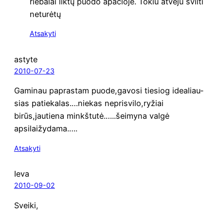
rie­ba­lai lik­tų puo­do apa­čio­je. Tokiu atve­ju svil­ti
neturėtų
Atsakyti
astyte
2010-07-23
Gami­nau papras­tam puode,gavosi tie­siog idea­liau­
sias patiekalas.…niekas neprisvilo,ryžiai
birūs,jautiena minkštutė.…..šeimyna val­gė
apsilaižydama.….
Atsakyti
Ieva
2010-09-02
Svei­ki,