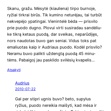
Ska­nu, gra­žu. Mėsy­tė (kiau­lie­na) tir­po bur­no­je,
ryžiai tir­krai birūs. Tik kumi­no netu­rė­jau, tai tur­būt
nekve­pė­jo ypa­tin­gai. Vie­nin­te­lė bėda — prisvi­lo
prie puo­do dug­no. Plo­vui vir­ti susi­ra­dau san­dė­liu­
ke tik­rą ketaus puo­dą, dar svei­kas, nepa­rū­di­jęs,
nors nau­do­tas buvo gan seniai. Vidus toks pat
ema­liuo­tas kaip ir Aud­riaus puo­do. Kodėl prisvi­lo?
Nera­mu buvo palik­ti uždeng­tą puo­dą 45 minu­
tėms. Pabai­goj jau pas­kli­do svi­lė­sių kvapelis…
Atsakyti
Audrius
2010-07-22
Gal per stip­ri ugnis buvo? beto, supy­lus
ryžius, puo­do nerei­kia mai­šy­ti, kad mėsa ir