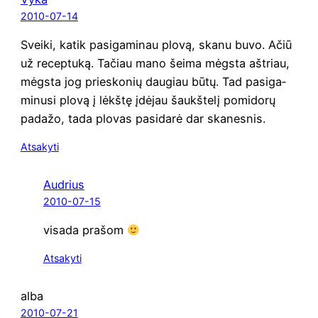
2010-07-14
Svei­ki, katik pasi­ga­mi­nau plo­vą, ska­nu buvo. Ačiū
už recep­tu­ką. Tačiau mano šei­ma mėgs­ta aštriau,
mėgs­ta jog prie­sko­nių dau­giau būtų. Tad pasi­ga­
mi­nu­si plo­vą į lėkš­tę įdė­jau šaukš­te­lį pomi­do­rų
pada­žo, tada plo­vas pasi­da­rė dar skanesnis.
Atsakyti
Audrius
2010-07-15
visa­da prašom
Atsakyti
alba
2010-07-21