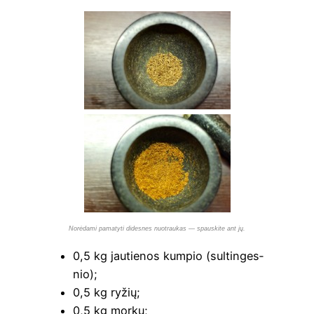
Norė­dami pama­tyti dides­nes nuo­trau­kas — spau­s­ki­te ant jų.
0,5 kg jau­tie­nos kum­pio (sul­tin­ges­
nio);
0,5 kg ryžių;
0,5 kg morkų;