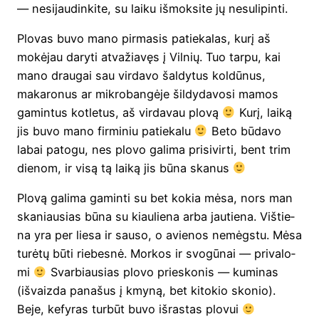
— nesi­jau­din­ki­te, su lai­ku išmok­si­te jų nesulipinti.
Plo­vas buvo mano pir­ma­sis patie­ka­las, kurį aš
mokė­jau dary­ti atva­žia­vęs į Vil­nių. Tuo tar­pu, kai
mano drau­gai sau vir­da­vo šal­dy­tus kol­dū­nus,
maka­ro­nus ar mik­ro­ban­gė­je šil­dy­da­vo­si mamos
gamin­tus kot­le­tus, aš vir­da­vau plo­vą
Kurį, lai­ką
jis buvo mano fir­mi­niu patie­ka­lu
Beto būda­vo
labai pato­gu, nes plo­vo gali­ma pri­si­vir­ti, bent trim
die­nom, ir visą tą lai­ką jis būna skanus
Plo­vą gali­ma gamin­ti su bet kokia mėsa, nors man
ska­niau­sias būna su kiau­lie­na arba jau­tie­na. Viš­tie­
na yra per lie­sa ir sau­so, o avie­nos nemėgs­tu. Mėsa
turė­tų būti rie­bes­nė. Mor­kos ir svo­gū­nai — pri­va­lo­
mi
Svar­biau­sias plo­vo prie­sko­nis — kumi­nas
(išvaiz­da pana­šus į kmy­ną, bet kito­kio sko­nio).
Beje, kefy­ras tur­būt buvo išras­tas plovui