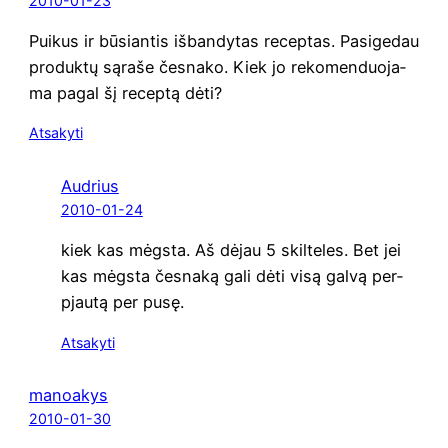
2010-01-23
Pui­kus ir būsian­tis išban­dy­tas recep­tas. Pasi­ge­dau
pro­duk­tų sąra­še čes­na­ko. Kiek jo reko­men­duo­ja­
ma pagal šį recep­tą dėti?
Atsakyti
Audrius
2010-01-24
kiek kas mėgs­ta. Aš dėjau 5 skil­te­les. Bet jei
kas mėgs­ta čes­na­ką gali dėti visą gal­vą per­
pjau­tą per pusę.
Atsakyti
manoakys
2010-01-30