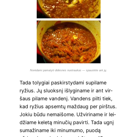
Norė­dami pama­tyti dides­nes nuo­trau­kas — spau­s­ki­te ant jų.
Tada toly­giai paskirs­ty­da­mi supi­la­me
ryžius. Jų sluoks­nį išly­gi­na­me ir ant vir­
šaus pila­me van­de­nį. Van­dens pil­ti tiek,
kad ryžius apsem­tų maž­daug per pirš­tus.
Jokiu būdu nemai­šo­me. Užvi­ri­na­me ir lei­
džia­me kele­tą minu­čių pavir­ti. Tada ugnį
suma­ži­na­me iki minu­mu­mo, puo­dą