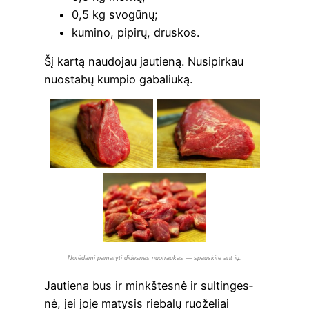
0,5 kg svogūnų;
kumi­no, pipi­rų, druskos.
Šį kar­tą nau­do­jau jau­tie­ną. Nusi­pir­kau
nuo­sta­bų kum­pio gabaliuką.
Norė­dami pama­tyti dides­nes nuo­trau­kas — spau­s­ki­te ant jų.
Jau­tie­na bus ir minkš­tes­nė ir sul­tin­ges­
nė, jei joje maty­sis rie­ba­lų ruo­že­liai