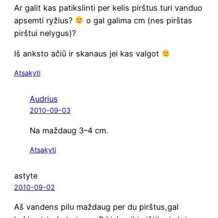
Ar galit kas patiks­lin­ti per kelis pirš­tus turi van­duo
apsem­ti ryžius?
o gal gali­ma cm (nes pirš­tas
pirš­tui nelygus)?
Iš anks­to ačiū ir ska­naus jei kas valgot
Atsakyti
Audrius
2010-09-03
Na maž­daug 3–4 cm.
Atsakyti
astyte
2010-09-02
Aš van­dens pilu maž­daug per du pirštus,gal