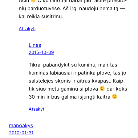
Ačiū
O kumi­no tai dabar jau rasi­te prie­sko­
nių par­duo­tu­vė­se. Aš irgi nau­do­ju nemal­tą —
kai rei­kia susitrinu.
Atsakyti
Linas
2015-10-09
Tik­rai paban­dy­kit su kumi­nu, man tas
kumi­nas labiau­siai ir patin­ka plo­ve, tas jo
sals­te­le­jes sko­nis ir ait­rus kva­pas.. Kaip
tik siuo metu gami­nu si plo­va
dar koks
30 min ir bus gali­ma isjung­ti kaitra
Atsakyti
manoakys
2010-01-31