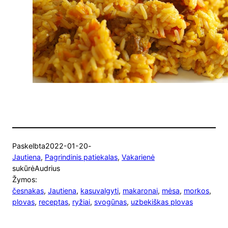
Paskelbta
2022-01-20
-
Jautiena
, 
Pagrindinis patiekalas
, 
Vakarienė
sukūrė
Audrius
Žymos:
česnakas
, 
Jautiena
, 
kasuvalgyti
, 
makaronai
, 
mėsa
, 
morkos
, 
plovas
, 
receptas
, 
ryžiai
, 
svogūnas
, 
uzbekiškas plovas