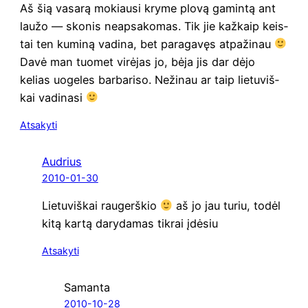
Aš šią vasa­rą mokiau­si kry­me plo­vą gamin­tą ant
lau­žo — sko­nis neap­sa­ko­mas. Tik jie kaž­kaip keis­
tai ten kumi­ną vadi­na, bet para­ga­vęs atpa­ži­nau
Davė man tuo­met virė­jas jo, bėja jis dar dėjo
kelias uoge­les bar­ba­riso. Neži­nau ar taip lie­tu­viš­
kai vadinasi
Atsakyti
Audrius
2010-01-30
Lie­tu­viš­kai rau­gerš­kio
aš jo jau turiu, todėl
kitą kar­tą dary­da­mas tik­rai įdėsiu
Atsakyti
Samanta
2010-10-28