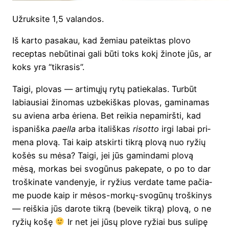
Užruk­si­te 1,5 valandos.
Iš kar­to pasa­kau, kad žemiau pateik­tas plo­vo
recep­tas nebū­ti­nai gali būti toks kokį žino­te jūs, ar
koks yra “tik­ra­sis”.
Tai­gi, plo­vas — arti­mų­jų rytų patie­ka­las. Tur­būt
labiau­siai žino­mas uzbe­kiš­kas plo­vas, gami­na­mas
su avie­na arba ėrie­na. Bet rei­kia nepa­mirš­ti, kad
ispa­niš­ka
pael­la
arba ita­liš­kas
risotto
irgi labai pri­
me­na plo­vą. Tai kaip atskir­ti tik­rą plo­vą nuo ryžių
košės su mėsa? Tai­gi, jei jūs gamin­da­mi plo­vą
mėsą, mor­kas bei svo­gū­nus pake­pa­te, o po to dar
troš­ki­na­te van­de­ny­je, ir ryžius ver­da­te tame pačia­
me puo­de kaip ir mėsos-mor­kų-svo­gū­nų troš­ki­nys
— reiš­kia jūs daro­te tik­rą (beveik tik­rą) plo­vą, o ne
ryžių košę
Ir net jei jūsų plo­ve ryžiai bus suli­pę