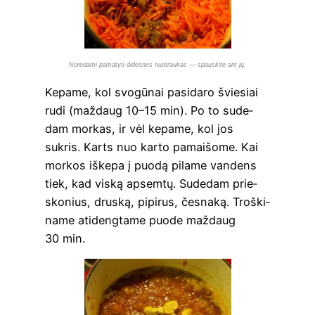
Norė­dami pama­tyti dides­nes nuo­trau­kas — spau­s­ki­te ant jų.
Kepa­me, kol svo­gū­nai pasi­da­ro švie­siai
rudi (maž­daug 10–15 min). Po to sude­
dam mor­kas, ir vėl kepa­me, kol jos
sukris. Karts nuo kar­to pamai­šo­me. Kai
mor­kos iške­pa į puo­dą pila­me van­dens
tiek, kad vis­ką apsem­tų. Sude­dam prie­
sko­nius, drus­ką, pipi­rus, čes­na­ką. Troš­ki­
na­me ati­deng­ta­me puo­de maž­daug
30 min.