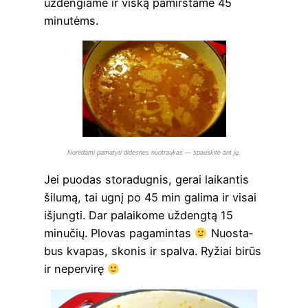
užden­gia­me ir vis­ką pamirš­ta­me 45
minutėms.
Norė­dami pama­tyti dides­nes nuo­trau­kas — spau­s­ki­te ant jų.
Jei puo­das sto­ra­dug­nis, gerai lai­kan­tis
šilu­mą, tai ugnį po 45 min gali­ma ir visai
išjung­ti. Dar palai­ko­me uždeng­tą 15
minu­čių. Plo­vas paga­min­tas
Nuo­sta­
bus kva­pas, sko­nis ir spal­va. Ryžiai birūs
ir nepervirę