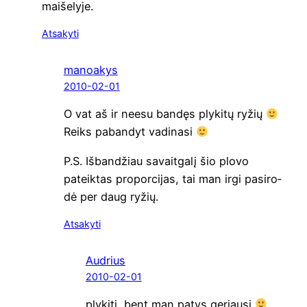
maišelyje.
Atsakyti
manoakys
2010-02-01
O vat aš ir nee­su ban­dęs ply­ki­tų ryžių
Reiks paban­dyt vadinasi
P.S. Išban­džiau savait­ga­lį šio plo­vo
pateik­tas pro­por­ci­jas, tai man irgi pasi­ro­
dė per daug ryžių.
Atsakyti
Audrius
2010-02-01
ply­ki­ti, bent man patys geriausi