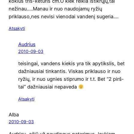
kokius tris-ketu­ris cm.O kiek rei­kia ištikrųjų,tai
nežinau.….Manau ir nuo nau­do­ja­mų ryžių
priklauso,nes nevi­si vie­no­dai van­de­nį sugeria.…
Atsakyti
Audrius
2010-09-03
tei­sin­gai, van­dens kie­kis yra tik apy­tiks­lis, bet
daž­niau­siai tin­kan­tis. Vis­kas pri­klau­so ir nuo
ryžių, ir nuo ugnies stip­ru­mo ir t.t. Bet “2 pirš­
tai” daž­niau­siai nepaveda
Atsakyti
Alba
2010-09-03
Aud­riau, ačiū už nau­din­gus pata­ri­mus, lau­kiam