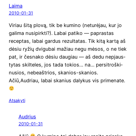
Laima
2010-01-31
Viriau šitą plo­vą, tik be kumi­no (netu­rė­jau, kur jo
gali­ma nusi­pirk­ti?). Labai pati­ko — papras­tas
recep­tas, labai gar­dus rezul­ta­tas. Tik kitą kar­tą aš
dėsiu ryžių dvi­gu­bai mažiau negu mėsos, o ne tiek
pat, ir čes­na­ko dėsiu dau­giau — aš dedu nepjaus­
ty­tas skil­te­les, jos tada tokios… na… per­sitroš­ki­
nu­sios, nebe­ašt­rios, ska­nios-ska­nios.
Ačiū,Audriau, labai ska­nius daly­kus vis primenate.
Atsakyti
Audrius
2010-01-31