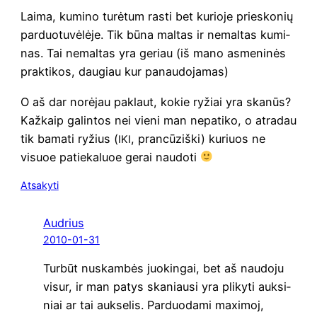
Lai­ma, kumi­no turė­tum ras­ti bet kurio­je prie­sko­nių
par­duo­tu­vė­lė­je. Tik būna mal­tas ir nemal­tas kumi­
nas. Tai nemal­tas yra geriau (iš mano asme­ni­nės
prak­ti­kos, dau­giau kur panaudojamas)
O aš dar norė­jau paklaut, kokie ryžiai yra ska­nūs?
Kaž­kaip galin­tos nei vie­ni man nepa­ti­ko, o atra­dau
tik bama­ti ryžius (
, pran­cū­ziš­ki) kuriuos ne
IKI
visuoe patie­ka­luoe gerai naudoti
Atsakyti
Audrius
2010-01-31
Tur­būt nuskam­bės juo­kin­gai, bet aš nau­do­ju
visur, ir man patys ska­niau­si yra pli­ky­ti auk­si­
niai ar tai auk­se­lis. Par­duo­da­mi maxi­moj,