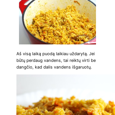
Aš visą lai­ką puo­dą lai­kiau užda­ry­tą. Jei
būtų per­daug van­dens, tai reik­tų vir­ti be
dang­čio, kad dalis van­dens išgaruotų.