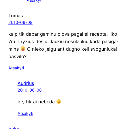
Atsakyti
Tomas
2010-06-08
kaip tik dabar gami­nu plo­va pagal si recep­ta, liko
7m ir ryzius desiu…laukiu nesu­lau­kiu kada pasi­ga­
mins
O nie­ko jei­gu ant dug­no keli svo­gu­niu­kai
pasvilo?
Atsakyti
Audrius
2010-06-08
ne, tik­rai nebeda
Atsakyti
Vyka