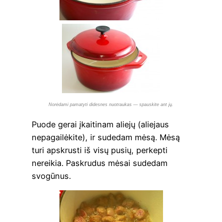
Norė­dami pama­tyti dides­nes nuo­trau­kas — spau­s­ki­te ant jų.
Puo­de gerai įkai­ti­nam alie­jų (alie­jaus
nepa­gai­lė­ki­te), ir sude­dam mėsą. Mėsą
turi apskrus­ti iš visų pusių, per­kep­ti
nerei­kia. Paskru­dus mėsai sude­dam
svogūnus.