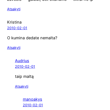
Atsakyti
Kristina
2010-02-01
O kumi­na deda­te nemalta?
Atsakyti
Audrius
2010-02-01
taip mal­tą
Atsakyti
manoakys
2010-02-01