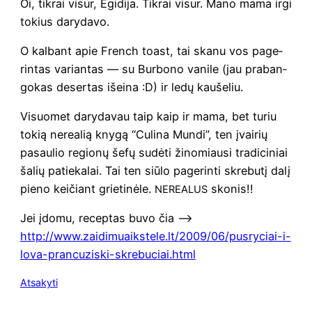
Oi, tik­rai visur, Egi­di­ja. Tik­rai visur. Mano mama irgi
tokius darydavo.
O kal­bant apie Fren­ch toast, tai ska­nu vos page­
rin­tas varian­tas — su Bur­bo­no vani­le (jau pra­ban­
go­kas deser­tas išei­na :D) ir ledų kaušeliu.
Visuo­met dary­da­vau taip kaip ir mama, bet turiu
tokią nere­alią kny­gą “Culi­na Mun­di”, ten įvai­rių
pasau­lio regio­nų šefų sudė­ti žino­miau­si tra­di­ci­niai
šalių patie­ka­lai. Tai ten siū­lo page­rin­ti skre­bu­tį dalį
pie­no kei­čiant grie­ti­nė­le.
skonis!!
NEREALUS
Jei įdo­mu, recep­tas buvo čia —>
http://www.zaidimuaikstele.lt/2009/06/pusryciai-i-
lova-prancuziski-skrebuciai.html
Atsakyti