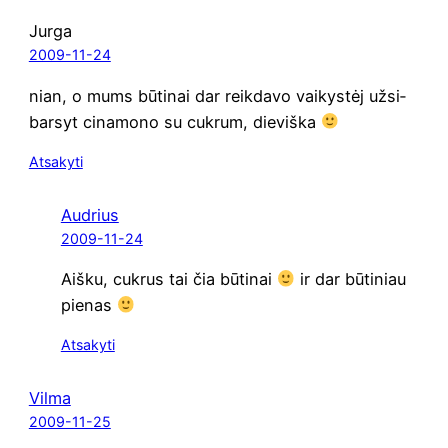
Jurga
2009-11-24
nian, o mums būti­nai dar reik­da­vo vai­kys­tėj užsi­
bar­syt cina­mo­no su cuk­rum, dieviška
Atsakyti
Audrius
2009-11-24
Aiš­ku, cuk­rus tai čia būti­nai
ir dar būti­niau
pienas
Atsakyti
Vilma
2009-11-25