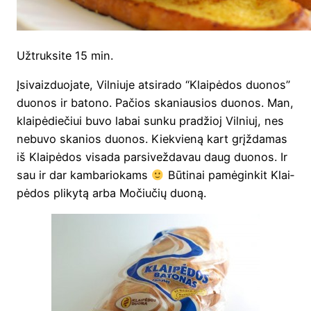
Užtruk­si­te 15 min.
Įsi­vaiz­duo­ja­te, Vil­niu­je atsi­ra­do “Klai­pė­dos duo­nos”
duo­nos ir bato­no. Pačios ska­niau­sios duo­nos. Man,
klai­pė­die­čiui buvo labai sun­ku pra­džioj Vil­niuj, nes
nebu­vo ska­nios duo­nos. Kiek­vie­ną kart grįž­da­mas
iš Klai­pė­dos visa­da par­si­vež­da­vau daug duo­nos. Ir
sau ir dar kam­ba­rio­kams
Būti­nai pamė­gin­kit Klai­
pė­dos pli­ky­tą arba Močiu­čių duoną.