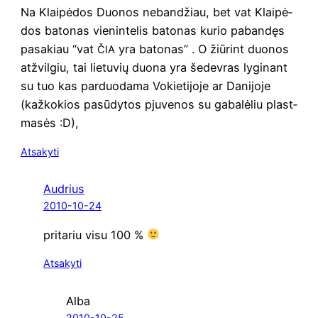
Na Klai­pė­dos Duo­nos neban­džiau, bet vat Klai­pė­
dos bato­nas vie­nin­te­lis bato­nas kurio paban­dęs
pasa­kiau “vat
yra bato­nas” . O žiū­rint duo­nos
ČIA
atžvil­giu, tai lie­tu­vių duo­na yra šedev­ras lygi­nant
su tuo kas par­duo­da­ma Vokie­ti­jo­je ar Dani­jo­je
(kaž­ko­kios pasū­dy­tos pju­ve­nos su gaba­lė­liu plast­
ma­sės :D),
Atsakyti
Audrius
2010-10-24
pri­ta­riu visu 100 %
Atsakyti
Alba
2010-10-25