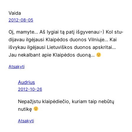
Vaida
2012-08-05
Oj, mamy­te… Aš lygiai tą patį išgy­ve­nau:-) Kol stu­
di­ja­vau ilgė­jau­si Klai­pė­dos duo­nos Vil­niu­je… Kai
išvy­kau ilgė­jau­si Lie­tu­viš­kos duo­nos apskri­tai…
Jau nekal­bant apie Klai­pė­dos duoną…
Atsakyti
Audrius
2012-10-26
Nepa­žįs­tu klai­pė­die­čio, kuriam taip nebū­tų
nutikę
Atsakyti