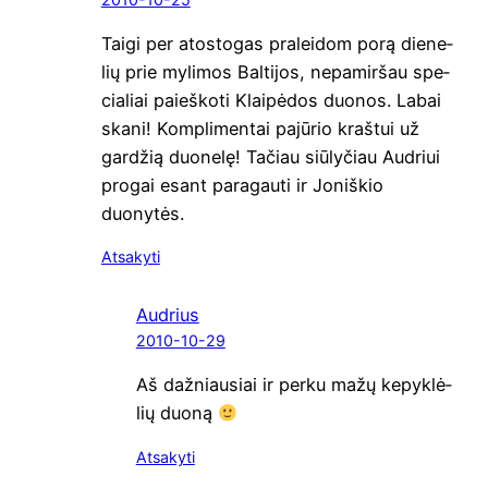
Tai­gi per ato­sto­gas pra­lei­dom porą die­ne­
lių prie myli­mos Bal­ti­jos, nepa­mir­šau spe­
cia­liai paieš­ko­ti Klai­pė­dos duo­nos. Labai
ska­ni! Komp­li­men­tai pajū­rio kraš­tui už
gar­džią duo­ne­lę! Tačiau siū­ly­čiau Aud­riui
pro­gai esant para­gau­ti ir Joniš­kio
duonytės.
Atsakyti
Audrius
2010-10-29
Aš daž­niau­siai ir per­ku mažų kepyk­lė­
lių duoną
Atsakyti