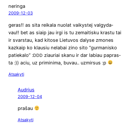
neringa
2009-12-03
geras!! as sita rei­ka­la nuo­lat vai­kys­tej val­gy­da­
vau!! bet as siaip jau irgi is tu zemai­ti­sku kras­tu tai
ir svars­tau, kad kito­se Lie­tu­vos daly­se zmo­nes
kazkaip ko klau­siu nela­bai zino sito “gur­ma­nisko
patie­ka­lo” :
ziau­riai ska­nu ir dar labiau papras­
DDD
ta :)) aciu, uz pri­mi­ni­ma, buvau.. uzmir­sus :p
Atsakyti
Audrius
2009-12-04
pra­šau
Atsakyti