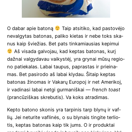
O dabar apie bato­ną
Taip atsi­ti­ko, kad pasto­vė­jo
neval­gy­tas bato­nas, pali­ko kie­tas ir nebe toks ska­
nus kaip švie­žias. Bet pats tin­ka­miau­sias kepi­mui
Aš visa­da gal­vo­jau, kad kep­tas bato­nas, kurį
daž­nai val­gy­da­vau vai­kys­tėj, yra gry­nai mūsų regio­
no patie­ka­las. Labai tau­pus, papras­tas ir pri­ei­na­
mas. Bet pasi­ro­do aš labai kly­dau. Šitaip kep­tas
bato­nas žino­mas ir Vaka­rų Euro­poj ir net Ame­ri­koj,
ir vadi­na­si labai net­gi gur­ma­niš­kai —
fren­ch toast
(pran­cū­ziš­kas skre­bu­tis). Va koks atradimas.
Kep­to bato­no sko­nis yra tar­pi­nis tarp bly­nų ir vaf­
lių. Jei netu­ri­te vaf­li­nės, o su bly­nais tin­gi­te ter­lio­
tis, kep­tas bato­nas kaip tik jums. O ir pro­duk­tai