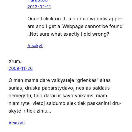
2012-02-11
Once I click on it, a pop up wonidw appe­
ars and I get a ‘Webpa­ge can­not be found’
..Not sure what exact­ly I did wrong?
Atsakyti
Xrum...
2009-11-26
O man mama dare vai­kys­te­je “grien­kas” sitas
surias, drus­ka pabars­ty­da­vo, nes as sal­daus
nemegs­tu, taip darau ir savo vai­kams. niam
niam.ryte, vie­toj sal­du­mo siek tiek paska­nin­ti dru­
s­ky­te ir tiek ziniu…
Atsakyti