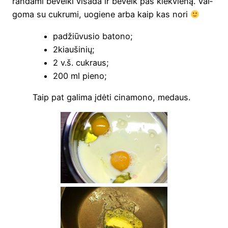
ran­da­mi bevei­ki visa­da ir beveik pas kiek­vie­ną. Val­
go­ma su cuk­ru­mi, uogie­ne arba kaip kas nori
padžiū­vu­sio batono;
2kiaušinių;
2 v.š. cukraus;
200 ml pieno;
Taip pat gali­ma įdė­ti cina­mo­no, medaus.