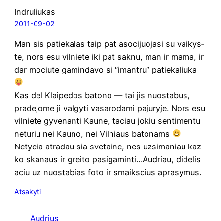
Indruliukas
2011-09-02
Man sis patie­ka­las taip pat aso­ci­juo­ja­si su vai­kys­
te, nors esu vil­nie­te iki pat sak­nu, man ir mama, ir
dar mociu­te gamin­da­vo si “imant­ru” patiekaliuka
Kas del Klai­pe­dos bato­no — tai jis nuo­sta­bus,
pra­de­jo­me ji val­gy­ti vasa­ro­da­mi paju­ry­je. Nors esu
vil­nie­te gyve­nan­ti Kau­ne, taciau jokiu sen­ti­men­tu
netu­riu nei Kau­no, nei Vil­niaus batonams
Nety­cia atra­dau sia sve­tai­ne, nes uzsi­ma­niau kaz­
ko ska­naus ir grei­to pasigaminti…Audriau, dide­lis
aciu uz nuo­sta­bias foto ir smaiks­cius aprasymus.
Atsakyti
Audrius