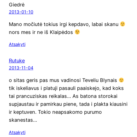
Giedrė
2013-01-10
Mano močiu­tė tokius irgi kep­da­vo, labai ska­nu
nors mes ir ne iš Klaipėdos
Atsakyti
Rutuke
2013-11-04
o sitas geris pas mus vadi­no­si Teve­liu Bly­nais
tik iske­lia­vus i pla­tu­ji pasau­li paaiske­jo, kad koks
tai pran­cuzi­skas rei­ka­las… As bato­na sto­ro­kai
supjaus­tau ir pamir­kau pie­ne, tada i plak­ta kiau­si­ni
ir kep­tu­ven. Tokio neap­sa­ko­mo puru­mo
skanestas…
Atsakyti