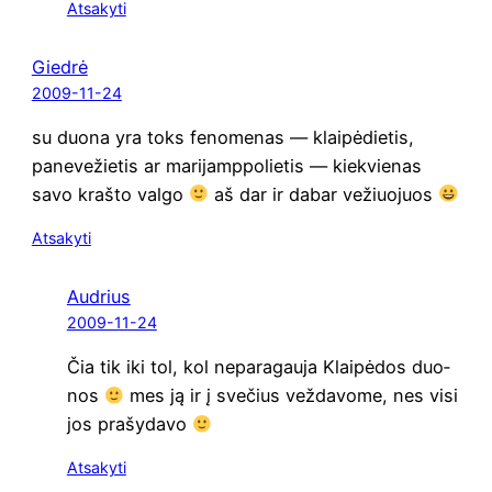
Atsakyti
Giedrė
2009-11-24
su duo­na yra toks feno­me­nas — klai­pė­die­tis,
pane­ve­žie­tis ar mari­jamp­po­lie­tis — kiek­vie­nas
savo kraš­to val­go
aš dar ir dabar vežiuojuos
Atsakyti
Audrius
2009-11-24
Čia tik iki tol, kol nepa­ra­gau­ja Klai­pė­dos duo­
nos
mes ją ir į sve­čius vež­da­vo­me, nes visi
jos prašydavo
Atsakyti