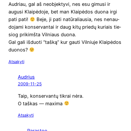
Aud­riau, gal aš neo­b­jek­ty­vi, nes esu gimu­si ir
augu­si Klai­pė­do­je, bet man Klai­pė­dos duo­na irgi
pati pati!
Beje, ji pati natū­ra­liau­sia, nes nenau­
do­ja­mi kon­ser­van­tai ir daug kitų prie­dų kuriais tie­
siog pri­kimš­ta Vil­niaus duona.
Gal gali išduo­ti “taš­ką” kur gau­ti Vil­niu­je Klai­pė­dos
duonos?
Atsakyti
Audrius
2009-11-25
Taip, kon­ser­van­tų tik­rai nėra.
O taš­kas — maxima
Atsakyti
Parastoo