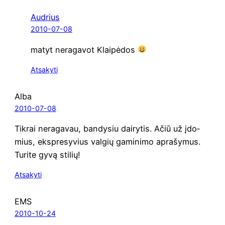
Audrius
2010-07-08
matyt nera­ga­vot Klaipėdos
Atsakyti
Alba
2010-07-08
Tik­rai nera­ga­vau, ban­dy­siu dai­ry­tis. Ačiū už įdo­
mius, eks­p­re­sy­vius val­gių gami­ni­mo apra­šy­mus.
Turi­te gyvą stilių!
Atsakyti
EMS
2010-10-24