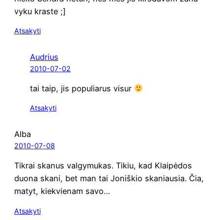
vy­ku kraste ;]
Atsakyti
Audrius
2010-07-02
tai taip, jis popu­lia­rus visur
Atsakyti
Alba
2010-07-08
Tik­rai ska­nus val­gy­mu­kas. Tikiu, kad Klai­pė­dos
duo­na ska­ni, bet man tai Joniš­kio ska­niau­sia. Čia,
matyt, kiek­vie­nam savo…
Atsakyti