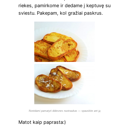
rie­kes, pamir­ko­me ir deda­me į kep­tu­vę su
svies­tu. Pake­pam, kol gra­žiai paskrus.
Norė­dami pama­tyti dides­nes nuo­trau­kas — spau­s­kite ant jų
Matot kaip paprasta:)