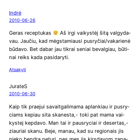
Indrė
2010-06-26
Geras recep­tu­kas
Aš irgi vai­kys­tėj šitą val­gy­da­
vau. Jau­čiu, kad mėgs­ta­miau­si pusryčiai/vakarienė
būda­vo. Bet dabar jau tik­rai seniai beval­giau, būti­
nai reiks kada pasidaryti.
Atsakyti
JurateS
2010-06-30
Kaip tik pra­e­jui savait­ga­li­ma­ma aplan­kiau ir pus­ry­
ciams kepiau sita ska­ne­sta,- toki pat mama vai­
kys­tej kep­da­vo. Man tai ir paus­ry­ciai ir deser­tas,-
ziau­riai ska­nu. Beje, manau, kad su regio­nais jis
nie­ko bend­ra netu­ri, nes mes jis kirs­da­vom zana­