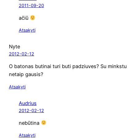
2011-09-20
ačiū
Atsakyti
Nyte
2012-02-12
O bato­nas buti­nai turi buti padziu­ves? Su minks­tu
netaip gausis?
Atsakyti
Audrius
2012-02-12
nebū­ti­na
Atsakyti