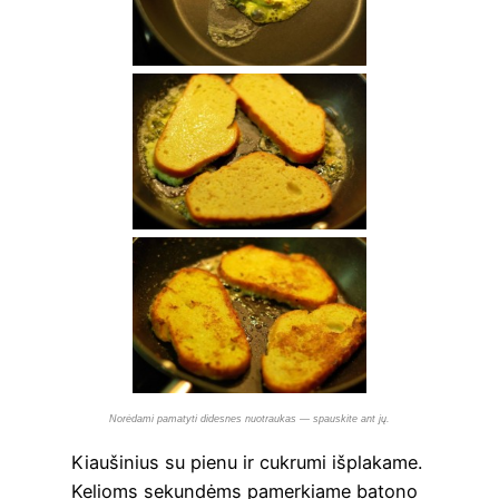
Norė­dami pama­tyti dides­nes nuo­trau­kas — spau­s­kite ant jų.
Kiau­ši­nius su pie­nu ir cuk­ru­mi išpla­ka­me.
Kelioms sekun­dėms pamer­kia­me bato­no