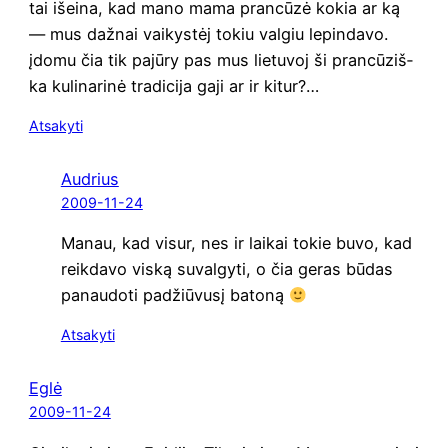
tai išei­na, kad mano mama pran­cū­zė kokia ar ką
— mus daž­nai vai­kys­tėj tokiu val­giu lepin­da­vo.
įdo­mu čia tik pajū­ry pas mus lie­tu­voj ši pran­cū­ziš­
ka kuli­na­ri­nė tra­di­ci­ja gaji ar ir kitur?…
Atsakyti
Audrius
2009-11-24
Manau, kad visur, nes ir lai­kai tokie buvo, kad
reik­da­vo vis­ką suval­gy­ti, o čia geras būdas
panau­do­ti padžiū­vu­sį batoną
Atsakyti
Eglė
2009-11-24