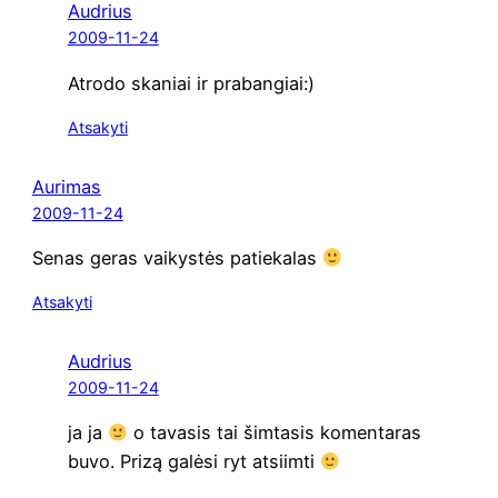
Audrius
2009-11-24
Atro­do ska­niai ir prabangiai:)
Atsakyti
Aurimas
2009-11-24
Senas geras vai­kys­tės patiekalas
Atsakyti
Audrius
2009-11-24
ja ja
o tava­sis tai šim­ta­sis komen­ta­ras
buvo. Pri­zą galė­si ryt atsiimti