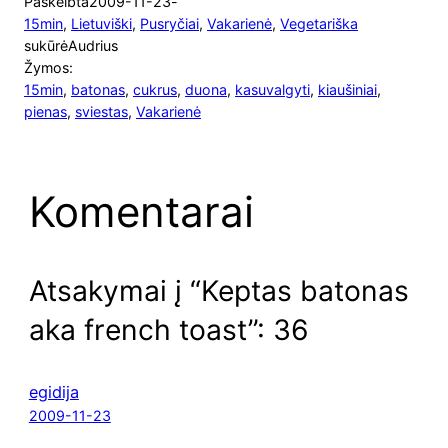
Paskelbta
2009-11-23
-
15min
, 
Lietuviški
, 
Pusryčiai
, 
Vakarienė
, 
Vegetariška
sukūrė
Audrius
Žymos:
15min
, 
batonas
, 
cukrus
, 
duona
, 
kasuvalgyti
, 
kiaušiniai
, 
pienas
, 
sviestas
, 
Vakarienė
Komentarai
Atsakymai į “Keptas batonas
aka french toast”: 36
egidija
2009-11-23