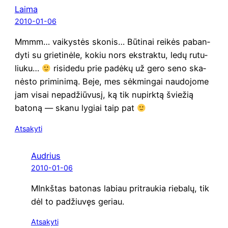
Laima
2010-01-06
Mmmm… vai­kys­tės sko­nis… Būti­nai rei­kės paban­
dy­ti su grie­ti­nė­le, kokiu nors ekst­rak­tu, ledų rutu­
liu­ku…
risi­de­du prie padė­kų už gero seno ska­
nės­to pri­mi­ni­mą. Beje, mes sėk­min­gai nau­do­jo­me
jam visai nepa­džiū­vu­sį, ką tik nupirk­tą švie­žią
bato­ną — ska­nu lygiai taip pat
Atsakyti
Audrius
2010-01-06
MInkš­tas bato­nas labiau pri­trau­kia rie­ba­lų, tik
dėl to padžiu­vęs geriau.
Atsakyti