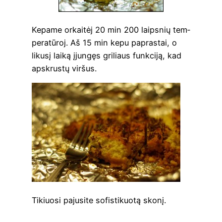
Kepa­me orkai­tėj 20 min 200 laips­nių tem­
pe­ra­tū­roj. Aš 15 min kepu papras­tai, o
liku­sį lai­ką įjun­gęs gri­liaus funk­ci­ją, kad
apskrus­tų viršus.
Tikiuo­si paju­si­te sofis­ti­kuo­tą skonį.