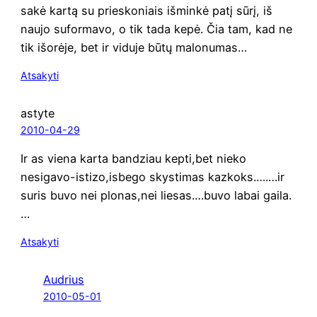
sakė kar­tą su prie­sko­niais išmin­kė patį sūrį, iš
nau­jo sufor­ma­vo, o tik tada kepė. Čia tam, kad ne
tik išorė­je, bet ir vidu­je būtų malonumas…
Atsakyti
astyte
2010-04-29
Ir as vie­na kar­ta ban­dziau kepti,bet nie­ko
nesigavo-istizo,isbego skys­ti­mas kazkoks.….…ir
suris buvo nei plonas,nei liesas.…buvo labai gaila.
…
Atsakyti
Audrius
2010-05-01