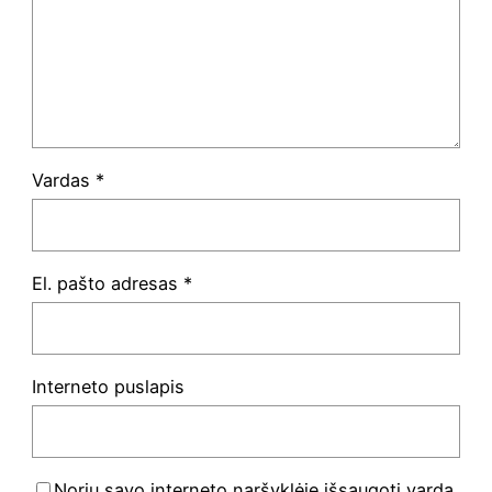
Vardas
*
El. pašto adresas
*
Interneto puslapis
Noriu savo interneto naršyklėje išsaugoti vardą,