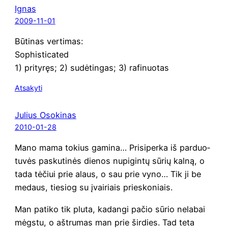
Ignas
2009-11-01
Būti­nas vertimas:
Sophisticated
1) pri­ty­ręs; 2) sudė­tin­gas; 3) rafinuotas
Atsakyti
Julius Osokinas
2010-01-28
Mano mama tokius gami­na… Pri­si­per­ka iš par­duo­
tu­vės pas­ku­ti­nės die­nos nupi­gin­tų sūrių kal­ną, o
tada tėčiui prie alaus, o sau prie vyno… Tik ji be
medaus, tie­siog su įvai­riais prieskoniais.
Man pati­ko tik plu­ta, kadan­gi pačio sūrio nela­bai
mėgs­tu, o aštru­mas man prie šir­dies. Tad teta