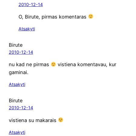
2010-12-14
O, Biru­te, pir­mas komentaras
Atsakyti
Birute
2010-12-14
nu kad ne pir­mas
vis­tie­na komen­ta­vau, kur
gaminai.
Atsakyti
Birute
2010-12-14
vis­tie­na su makarais
Atsakyti