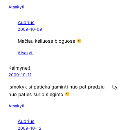
Atsakyti
Audrius
2009-10-09
Mačiau keliuo­se bloguose
Atsakyti
Kaimyne:)
2009-10-11
Ismo­kyk si patie­ka gamin­ti nuo pat pra­dziu — t.y.
nuo paties surio slegimo
Atsakyti
Audrius
2009-10-12