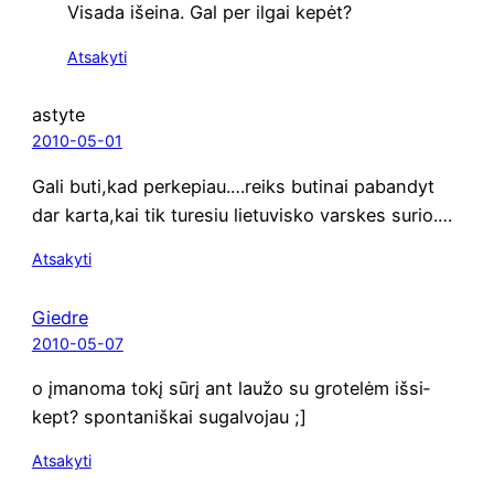
Visa­da išei­na. Gal per ilgai kepėt?
Atsakyti
astyte
2010-05-01
Gali buti,kad perkepiau.…reiks buti­nai paban­dyt
dar karta,kai tik ture­siu lie­tu­vis­ko vars­kes surio.…
Atsakyti
Giedre
2010-05-07
o įma­no­ma tokį sūrį ant lau­žo su gro­te­lėm išsi­
kept? spon­ta­niš­kai sugalvojau ;]
Atsakyti