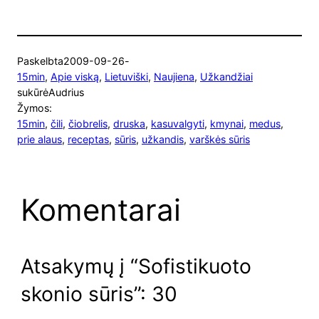
Paskelbta
2009-09-26
-
15min
, 
Apie viską
, 
Lietuviški
, 
Naujiena
, 
Užkandžiai
sukūrė
Audrius
Žymos:
15min
, 
čili
, 
čiobrelis
, 
druska
, 
kasuvalgyti
, 
kmynai
, 
medus
, 
prie alaus
, 
receptas
, 
sūris
, 
užkandis
, 
varškės sūris
Komentarai
Atsakymų į “Sofistikuoto
skonio sūris”: 30