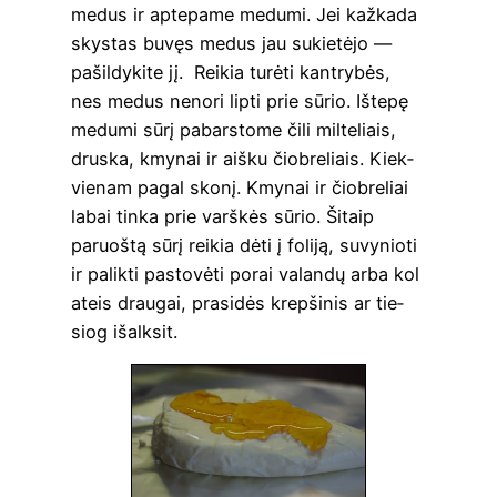
medus ir apte­pa­me medu­mi. Jei kaž­ka­da
skys­tas buvęs medus jau sukie­tė­jo —
pašil­dy­ki­te jį. Rei­kia turė­ti kant­ry­bės,
nes medus neno­ri lip­ti prie sūrio. Ište­pę
medu­mi sūrį pabars­to­me čili mil­te­liais,
drus­ka, kmy­nai ir aiš­ku čiob­re­liais. Kiek­
vie­nam pagal sko­nį. Kmy­nai ir čiob­re­liai
labai tin­ka prie varš­kės sūrio. Šitaip
paruoš­tą sūrį rei­kia dėti į foli­ją, suvy­nio­ti
ir palik­ti pasto­vė­ti porai valan­dų arba kol
ateis drau­gai, pra­si­dės krep­ši­nis ar tie­
siog išalksit.