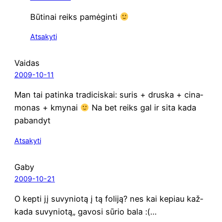
Būti­nai reiks pamėginti
Atsakyti
Vaidas
2009-10-11
Man tai patin­ka tra­di­ci­skai: suris + drus­ka + cina­
mo­nas + kmy­nai
Na bet reiks gal ir sita kada
pabandyt
Atsakyti
Gaby
2009-10-21
O kep­ti jį suvy­nio­tą į tą foli­ją? nes kai kepiau kaž­
ka­da suvy­nio­tą„ gavo­si sūrio bala :(…