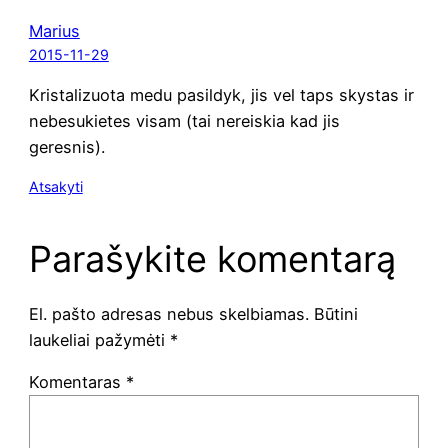
Marius
2015-11-29
Kri­sta­li­zuo­ta medu pasil­dyk, jis vel taps skys­tas ir
nebe­su­kie­tes visam (tai nerei­s­kia kad jis
geresnis).
Atsakyti
Parašykite komentarą
El. pašto adresas nebus skelbiamas.
Būtini
laukeliai pažymėti
*
Komentaras
*