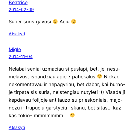
Beatrice
2014-02-09
Super suris gavo­si
Aciu
Atsakyti
Migle
2014-11-04
Nela­bai seniai uzma­ciau si pus­la­pi, bet, jei nesu­
me­la­vus, isban­dziau apie 7 patie­ka­lus
Nie­kad
neko­men­ta­vau ir nepa­gy­riau, bet dabar, kai bur­no­
je tirps­ta sis suris, neis­ten­giau nuty­le­ti :)) Visa­da ji
kep­da­vau foli­jo­je ant lau­zo su prie­sko­niais, majo­
ne­zu ir tru­pu­ciu gars­ty­ciu- ska­nu, bet sitas… kaz­
kas tokio- mmmmmmm.…
Atsakyti