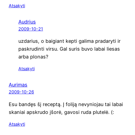
Atsakyti
Audrius
2009-10-21
uzda­rius, o bai­giant kep­ti gali­ma pra­da­ry­ti ir
paskru­din­ti vir­su. Gal suris buvo labai lie­sas
arba plonas?
Atsakyti
Aurimas
2009-10-26
Esu ban­dęs šį recep­tą. Į foli­ją nevy­nio­jau tai labai
ska­niai apskru­do įšorė, gavo­si ruda plutelė. (:
Atsakyti