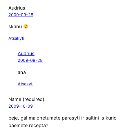
Audrius
2009-09-28
ska­nu
Atsakyti
Audrius
2009-09-28
aha
Atsakyti
Name (required)
2009-10-09
beje, gal malo­ne­tu­me­te para­sy­ti ir sal­ti­ni is kurio
pae­me­te recepta?