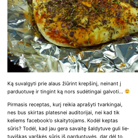
Ką suval­gy­ti prie alaus žiū­rint krep­ši­nį, nei­nant į
par­duo­tu­vę ir tin­gint ką nors sudė­tin­gai galvoti…
Pir­ma­sis recep­tas, kurį rei­kia apra­šy­ti tvar­kin­gai,
nes bus skir­tas pla­tes­nei audi­to­ri­jai, nei kad tik
keliems face­bo­ok’o skai­ty­to­jams. Kodėl kep­tas
sūris? Todėl, kad jau gera savai­tę šal­dy­tu­ve guli lie­
tu­viš­kas varš­kės sūris iš par­duo­tu­vės, dar dėl to,