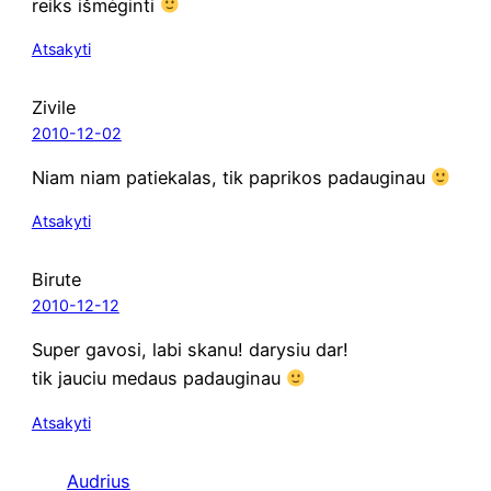
reiks išmė­gin­ti
Atsakyti
Zivile
2010-12-02
Niam niam patie­ka­las, tik papri­kos padauginau
Atsakyti
Birute
2010-12-12
Super gavo­si, labi ska­nu! dary­siu dar!
tik jau­ciu medaus padauginau
Atsakyti
Audrius