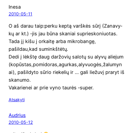
Inesa
2010-05-11
O aš darau taip:perku kep­tą varš­kės sūrį (Zana­vy­
kų ar kt.) ‑jis jau būna ska­niai sup­rie­sko­niuo­tas.
Tada jį kišu į orkai­tę arba mik­ro­ban­gę,
pašildau,kad suminkštėtų.
Dedi į lėkš­tę daug dar­žo­vių salo­tų su aly­vų alie­jum
(kopūstas,pomidoras,agurkas,alyvuogės,žalumyn
ai), pašil­dy­to sūrio rie­ke­lių ir … gali lie­žu­vį pra­ryt iš
skanumo.
Vaka­rie­nei ar prie vyno tau­rės ‑super.
Atsakyti
Audrius
2010-05-12