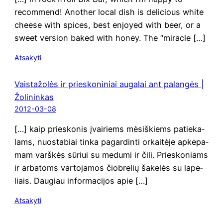
recom­mend! Ano­ther local dish is deli­cious whi­te
che­e­se with spi­ces, best enjo­y­ed with beer, or a
swe­et ver­sion baked with honey. The “mirac­le […]
Atsakyti
Vaistažolės ir prieskoniniai augalai ant palangės |
Žolininkas
2012-03-08
[…] kaip prie­sko­nis įvai­riems mėsiš­kiems patie­ka­
lams, nuo­sta­biai tin­ka pagar­din­ti orkai­tė­je apke­pa­
mam varš­kės sūriui su medu­mi ir čili. Prie­sko­niams
ir arba­toms var­to­ja­mos čiob­re­lių šake­lės su lape­
liais. Dau­giau infor­ma­ci­jos apie […]
Atsakyti