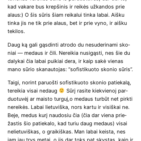
kad vaka­re bus krep­ši­nis ir rei­kės užkan­dos prie
alaus:) O šis sūris šiam rei­ka­lui tin­ka labai. Aiš­ku
tin­ka jis ne tik prie alaus, bet ir prie vyno, ir aiš­ku
tekilos.
Daug ką gali gąs­din­ti atro­do du nesu­de­ri­na­mi sko­
niai — medaus ir čili. Nerei­kia nusi­gąs­ti, nes šie du
daly­kai čia labai pui­kiai dera, ir kaip sakė vie­nas
mano sūrio ska­nau­to­jas: “sofis­ti­kuo­to sko­nio sūris”.
Tai­gi, norint paruoš­ti sofis­ti­kuo­to sko­nio patie­ka­lą,
terei­kia visai nedaug
Sūrį rasi­te kiek­vie­noj par­
duo­tu­vėj ar mais­to turguj,o medaus tur­būt net pirk­ti
nerei­kės. Labai lie­tu­viš­ka, nors kar­tu ir visiš­kai ne.
Beje, medus kurį nau­do­siu čia (čia dar vie­na prie­
žas­tis šio patie­ka­lo, kad turiu daug medaus) visai
nelie­tu­viš­kas, o graikiš­kas. Man labai keis­ta, nes
jam jau trys metai, o jis dar toks pat skys­tas, kaip ir