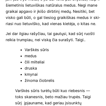
šie­me­ti­nis lie­tu­viš­kas natū­ra­lus medus. Negi mane
graikai apga­vo ir įki­šo dirb­ti­nį medų. Nesi­ti­ki, bet
vis­ko gali būti, o gal tie­siog graikiš­kas medus ir ski­
ria­si nuo lie­tu­viš­ko, kad vie­nas kie­tė­ja, o kitas ne.
Jei dar ilgiau rašy­čiau, tai gau­tų­si, kad sūrį ruoš­ti
rei­kia trum­piau, nei vis­ką čia sura­šy­ti. Taigi..
Varš­kės sūris
medus
čili mil­te­liai
drus­ka
kmy­nai
žino­ma čiobrelis
Varš­kės sūris turė­tų būti kuo rie­bes­nis —
toks ska­nes­nis, beto mažiau tru­pės. Tai­gi
sūrį įpjau­na­me, kad geriau įsi­sunk­tų