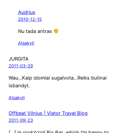
Audrius
2010-12-15
Nu tada antras
Atsakyti
JURGITA
2011-03-29
Wau…Kaip ido­miai sugalvota…Reiks buti­nai
isbandyt.
Atsakyti
Offbeat Vilnius | Viator Travel Blog
2011-09-23
[…] in rock’n’roll Bix Bar, whi­ch I’m hap­py to