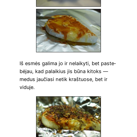
Iš esmės gali­ma jo ir nelai­ky­ti, bet paste­
bė­jau, kad palai­kius jis būna kitoks —
medus jau­čia­si netik kraš­tuo­se, bet ir
viduje.