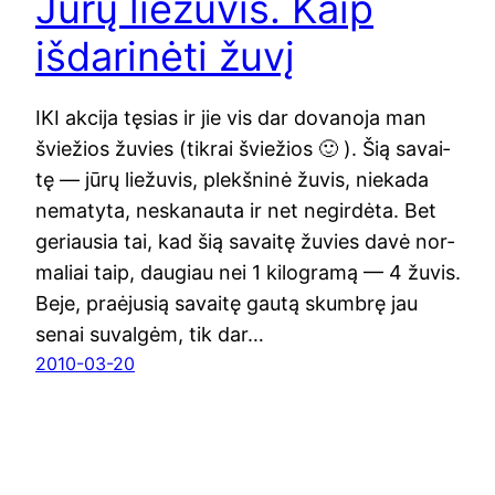
Jūrų liežuvis. Kaip
išdarinėti žuvį
IKI akci­ja tęsias ir jie vis dar dova­no­ja man
švie­žios žuvies (tik­rai švie­žios 🙂 ). Šią savai­
tę — jūrų lie­žu­vis, plekš­ni­nė žuvis, nie­ka­da
nema­ty­ta, neska­nau­ta ir net negir­dė­ta. Bet
geriau­sia tai, kad šią savai­tę žuvies davė nor­
ma­liai taip, dau­giau nei 1 kilo­gra­mą — 4 žuvis.
Beje, pra­ėju­sią savai­tę gau­tą skumb­rę jau
senai suval­gėm, tik dar…
2010-03-20