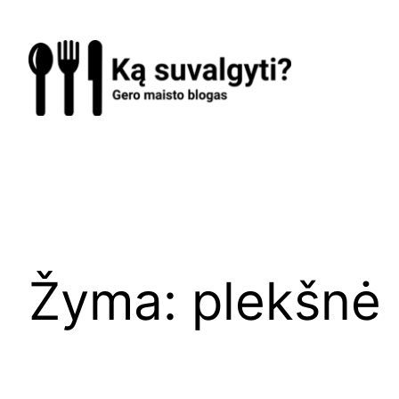
Eiti
prie
turinio
Žyma:
plekšnė