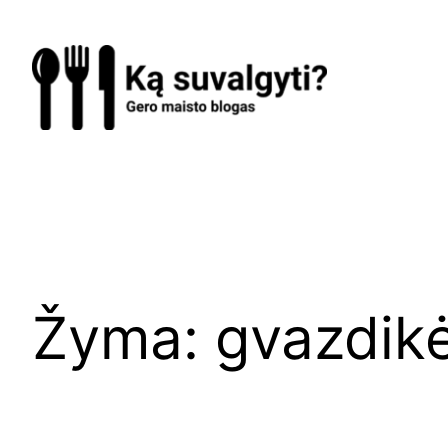
Eiti
prie
turinio
Žyma:
gvazdikė