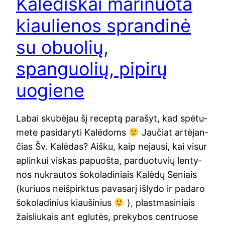
Kalėdiškai marinuota
kiaulienos sprandinė
su obuolių,
spanguolių, pipirų
uogiene
Labai sku­bė­jau šį recep­tą para­šyt, kad spė­tu­
me­te pasi­da­ry­ti Kalėdoms
Jau­čiat artė­jan­
čias Šv. Kalė­das? Aiš­ku, kaip nejau­si, kai visur
aplin­kui vis­kas papuoš­ta, par­duo­tu­vių len­ty­
nos nukrau­tos šoko­la­di­niais Kalė­dų Seniais
(kuriuos neiš­pirk­tus pava­sa­rį išly­do ir pada­ro
šoko­la­di­nius kiau­ši­nius
), plast­ma­si­niais
žai­sliu­kais ant eglu­tės, pre­ky­bos cen­t­ruo­se