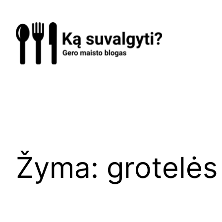
Eiti
prie
turinio
Žyma:
grotelės