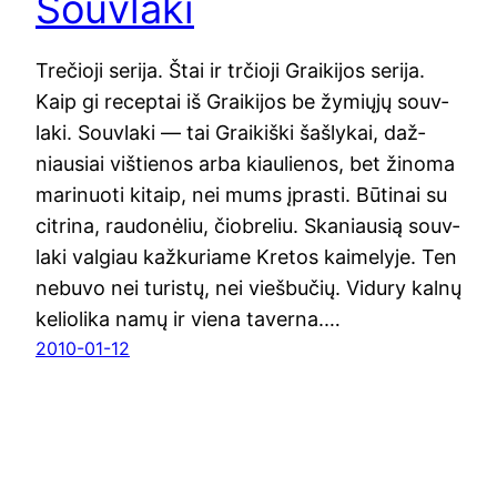
Souvlaki
Tre­čio­ji serija. Štai ir trčio­ji Graiki­jos seri­ja.
Kaip gi recep­tai iš Graiki­jos be žymių­jų souv­
la­ki. Souv­la­ki — tai Graikiš­ki šaš­ly­kai, daž­
niau­siai viš­tie­nos arba kiau­lie­nos, bet žino­ma
mari­nuo­ti kitaip, nei mums įpras­ti. Būti­nai su
citri­na, rau­do­nė­liu, čiob­re­liu. Ska­niau­sią souv­
la­ki val­giau kaž­ku­ria­me Kre­tos kai­me­ly­je. Ten
nebu­vo nei turis­tų, nei vieš­bu­čių. Vidu­ry kal­nų
kelio­li­ka namų ir vie­na taver­na.…
2010-01-12