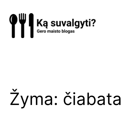
Eiti
prie
turinio
Žyma:
čiabata