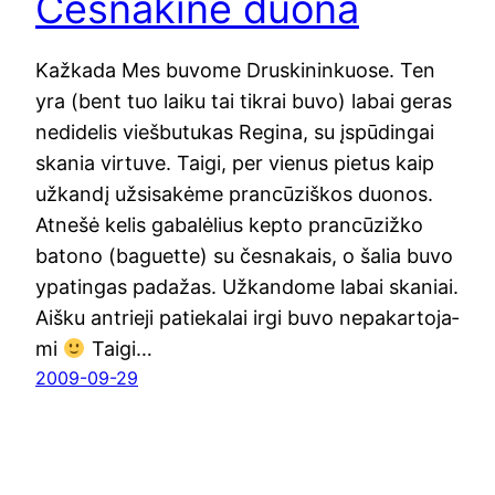
Česnakinė duona
Kaž­ka­da Mes buvo­me Dru­ski­nin­kuo­se. Ten
yra (bent tuo lai­ku tai tik­rai buvo) labai geras
nedi­de­lis vieš­bu­tu­kas Regi­na, su įspū­din­gai
ska­nia vir­tu­ve. Tai­gi, per vie­nus pie­tus kaip
užkan­dį užsi­sa­kė­me pran­cū­ziš­kos duo­nos.
Atne­šė kelis gaba­lė­lius kep­to pran­cū­zi­ž­ko
bato­no (bagu­et­te) su čes­na­kais, o šalia buvo
ypa­tin­gas pada­žas. Užkan­do­me labai ska­niai.
Aiš­ku ant­rie­ji patie­ka­lai irgi buvo nepa­kar­to­ja­
mi
Tai­gi…
2009-09-29