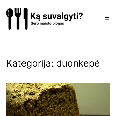
Eiti
prie
turinio
Kategorija:
duonkepė