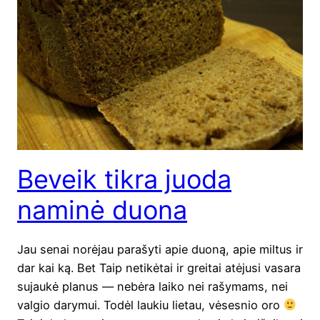
Beveik tikra juoda
naminė duona
Jau senai norė­jau para­šy­ti apie duo­ną, apie mil­tus ir
dar kai ką. Bet Taip neti­kė­tai ir grei­tai atėju­si vasa­ra
sujau­kė pla­nus — nebė­ra lai­ko nei rašy­mams, nei
val­gio dary­mui. Todėl lau­kiu lie­tau, vėses­nio oro