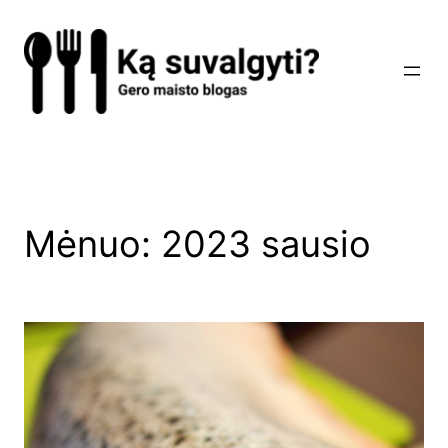
Eiti
prie
turinio
Mėnuo:
2023 sausio