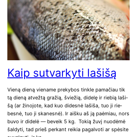
Kaip sutvarkyti lašišą
Vie­ną die­ną vie­na­me pre­ky­bos tink­le pama­čiau tik
tą die­ną atvež­tą gra­žią, švie­žią, dide­lę ir rie­bią laši­
šą (ar žino­jo­te, kad kuo dides­nė laši­ša, tuo ji rie­
bes­nė, tuo ji ska­nes­nė). Ir aiš­ku aš ją paėmiau, nors
buvo ir dide­lė — beveik 5 kg. Tokią žuvį nuo­dė­mė
šal­dy­ti, tad prieš per­kant rei­kia pagal­vo­ti ar spė­si­te