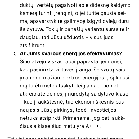
duk­tų, ver­tė­tų pagal­vo­ti apie dides­nę šal­dy­mo
kame­rą turin­tį įren­gi­nį, o jei turi­te gau­sią šei­
mą, apsvars­ty­ki­te gali­my­bę įsi­gy­ti dvie­jų durų
šal­dy­tu­vą. Tokių ir pana­šių varian­tų sura­si­te ir
dau­giau, tad Jūsų užduo­tis – visus juos
atsifiltruoti.
Ar Jums svar­bus ener­gi­jos efek­ty­vu­mas?
Šiuo atve­ju vis­kas labai papras­ta: jei nori­si,
kad pasi­rink­ta vir­tu­vės įran­ga išeik­vo­tų kaip
įma­no­ma mažiau elekt­ros ener­gi­jos, į šį klau­si­
mą turė­tu­mė­te atsa­ky­ti tei­gia­mai. Tuo­met
atkreip­ki­te dėme­sį į nuro­dy­tą šal­dy­tu­vo kla­sę
– kuo ji aukš­tes­nė, tuo eko­no­miš­kes­nis bus
nau­ja­sis Jūsų pir­ki­nys, todėl inves­ti­ci­jos
netruks atsi­pirk­ti. Pri­me­na­me, jog pati aukš­
čiau­sia kla­sė šiuo metu yra A+++.
Tai visi pag­rin­di­niai aspek­tai, kuriuos turė­tu­mė­te