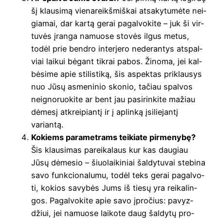
šį klau­si­mą vie­na­reikš­miš­kai atsa­ky­tu­mė­te nei­
gia­mai, dar kar­tą gerai pagal­vo­ki­te – juk ši vir­
tu­vės įran­ga namuo­se sto­vės ilgus metus,
todėl prie bend­ro inte­rje­ro nede­ran­tys atspal­
viai lai­kui bėgant tik­rai pabos. Žino­ma, jei kal­
bė­si­me apie sti­lis­ti­ką, šis aspek­tas pri­klau­sys
nuo Jūsų asme­ni­nio sko­nio, tačiau spal­vos
neig­no­ruo­ki­te ar bent jau pasi­rin­ki­te mažiau
dėme­sį atkrei­pian­tį ir į aplin­ką įsi­lie­jan­tį
variantą.
Kokiems para­met­rams tei­kia­te pir­me­ny­bę?
Šis klau­si­mas parei­ka­laus kur kas dau­giau
Jūsų dėme­sio – šiuo­lai­ki­niai šal­dy­tu­vai ste­bi­na
savo funk­cio­na­lu­mu, todėl teks gerai pagal­vo­
ti, kokios savy­bės Jums iš tie­sų yra rei­ka­lin­
gos. Pagal­vo­ki­te apie savo įpro­čius: pavyz­
džiui, jei namuo­se lai­ko­te daug šal­dy­tų pro­