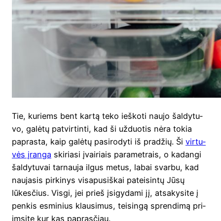
Tie, kuriems bent kar­tą teko ieš­ko­ti nau­jo šal­dy­tu­
vo, galė­tų patvir­tin­ti, kad ši užduo­tis nėra tokia
papras­ta, kaip galė­tų pasi­ro­dy­ti iš pra­džių. Ši
vir­tu­
vės įran­ga
ski­ria­si įvai­riais para­met­rais, o kadan­gi
šal­dy­tu­vai tar­nau­ja ilgus metus, labai svar­bu, kad
nau­ja­sis pir­ki­nys visa­pu­siš­kai patei­sin­tų Jūsų
lūkes­čius. Vis­gi, jei prieš įsi­gy­da­mi jį, atsa­ky­si­te į
pen­kis esmi­nius klau­si­mus, tei­sin­gą spren­di­mą pri­
im­si­te kur kas paprasčiau.