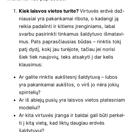
Kiek lais­vos vie­tos turi­te?
Vir­tu­vės erd­vė daž­
niau­siai yra pakan­ka­mai ribo­ta, o kadan­gi ją
rei­kia pada­lin­ti ir kitiems įren­gi­niams, labai
svar­bu pasi­rink­ti tin­ka­mus šal­dy­tu­vo išma­ta­vi­
mus. Pats papras­čiau­sias būdas – rink­tis tokį
patį dydį, kokį jau turė­jo­te, tačiau jei nori­si
šiek tiek nau­jo­vių, teks atsa­ky­ti į dar kelis
klausimus:
Ar gali­te rink­tis aukš­tes­nį šal­dy­tu­vą – lubos
yra pakan­ka­mai aukš­tos, o virš jo nėra jokių
spintelių?
Ar iš abie­jų pusių yra lais­vos vie­tos pla­tes­niam
modeliui?
Ar kita vir­tu­vės įran­ga ir bal­dai gali būti per­kel­
ti į kitą vie­tą, kad lik­tų dau­giau erd­vės
šaldytuvui?