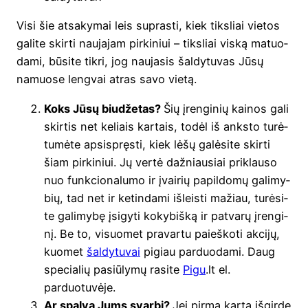
Visi šie atsa­ky­mai leis supras­ti, kiek tiks­liai vie­tos
gali­te skir­ti nau­ja­jam pir­ki­niui – tiks­liai vis­ką matuo­
da­mi, būsi­te tik­ri, jog nau­ja­sis šal­dy­tu­vas Jūsų
namuo­se leng­vai atras savo vietą.
Koks Jūsų biu­dže­tas?
Šių įren­gi­nių kai­nos gali
skir­tis net keliais kar­tais, todėl iš anks­to turė­
tu­mė­te apsi­spręs­ti, kiek lėšų galė­si­te skir­ti
šiam pir­ki­niui. Jų ver­tė daž­niau­siai pri­klau­so
nuo funk­cio­na­lu­mo ir įvai­rių papil­do­mų gali­my­
bių, tad net ir ketin­da­mi išleis­ti mažiau, turė­si­
te gali­my­bę įsi­gy­ti koky­biš­ką ir patva­rų įren­gi­
nį. Be to, visuo­met pra­var­tu paieš­ko­ti akci­jų,
kuo­met
šal­dy­tu­vai
pigiau par­duo­da­mi. Daug
spe­cia­lių pasiū­ly­mų rasi­te
Pigu
.lt el.
parduotuvėje.
Ar spal­va Jums svar­bi?
Jei pir­mą kar­tą išgir­dę