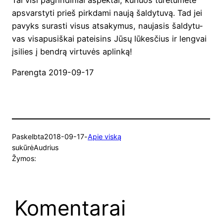
apsvars­ty­ti prieš pirk­da­mi nau­ją šal­dy­tu­vą. Tad jei
pavyks suras­ti visus atsa­ky­mus, nau­ja­sis šal­dy­tu­
vas visa­pu­siš­kai patei­sins Jūsų lūkes­čius ir leng­vai
įsi­lies į bend­rą vir­tu­vės aplinką!
Pareng­ta 2019-09-17
Paskelbta
2018-09-17
-
Apie viską
sukūrė
Audrius
Žymos:
Komentarai